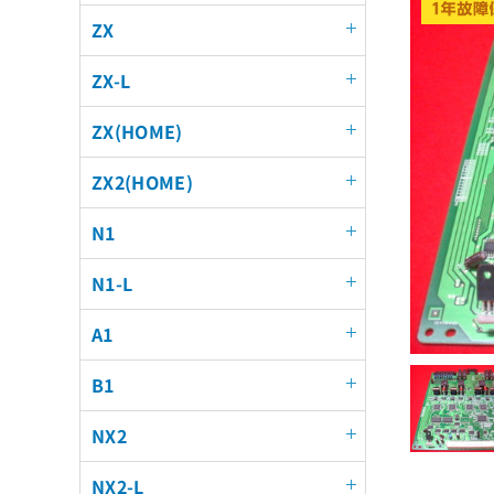
ZX
ZX-L
ZX(HOME)
ZX2(HOME)
N1
N1-L
A1
B1
NX2
NX2-L