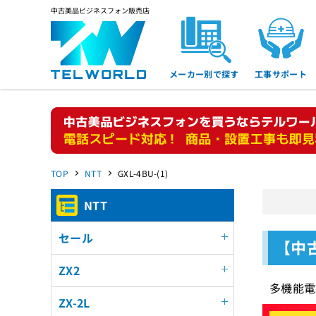
中古美品ビジネスフォン販売店
メーカー別で探す
工事サポート
TOP
NTT
GXL-4BU-(1)
NTT
セール
【中古
ZX2
多機能電
ZX-2L