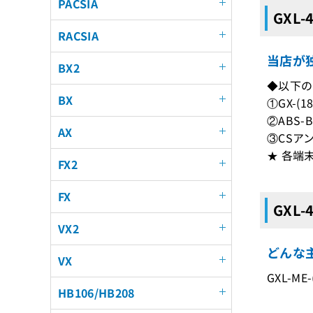
PACSIA
GXL
RACSIA
当店が独
BX2
◆以下の
BX
①GX-(
②ABS-
AX
③CSア
★ 各端
FX2
FX
GXL-
VX2
どんな主
VX
GXL-ME-
HB106/HB208