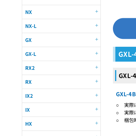
NX
NX-L
GX
GXL
GX-L
RX2
GXL-
RX
GXL-
IX2
○ 実
IX
○ 実際
○ 梱包
HX