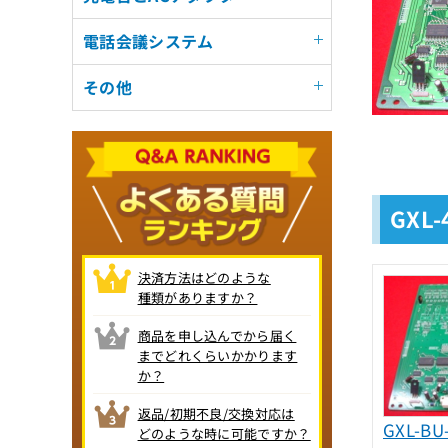
電話会議システム
その他
GXL
決済方法はどのような
種類がありますか？
商品を申し込んでから届く
までどれくらいかかります
か？
返品/初期不良/交換対応は
GXL-BU-
どのような時に可能ですか？