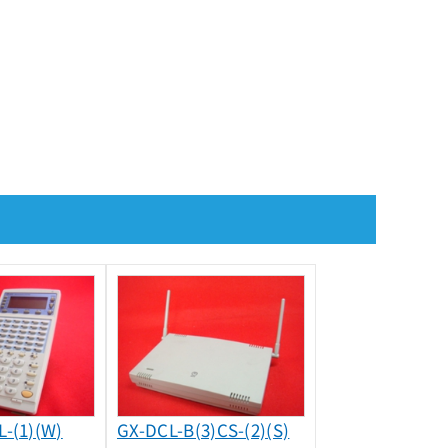
L-(1)(W)
GX-DCL-B(3)CS-(2)(S)