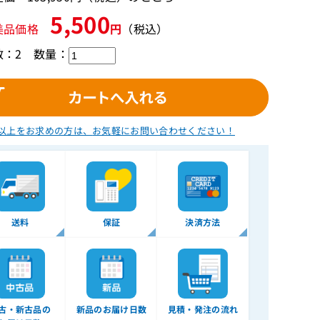
5,500
美品価格
円
（税込）
数：2
数量：
以上をお求めの方は、
お気軽にお問い合わせください！
送料
保証
決済方法
古・新古品の
新品のお届け日数
見積・発注の流れ