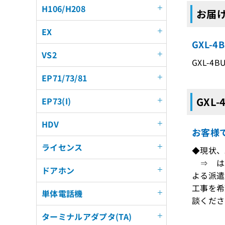
H106/H208
お届け
EX
GXL-
VS2
GXL-4B
EP71/73/81
GXL-
EP73(I)
HDV
お客様
ライセンス
◆現状、
⇒ はい
ドアホン
よる派遣
工事を希
単体電話機
談くださ
ターミナルアダプタ(TA)