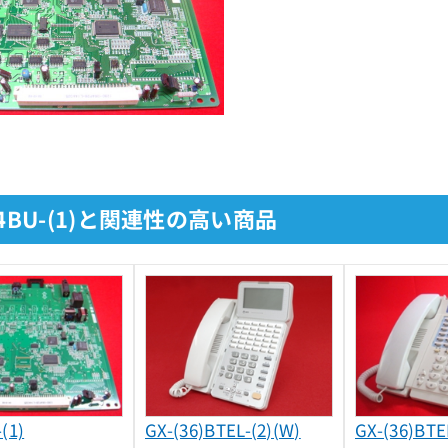
-4BU-(1)と関連性の高い商品
(1)
GX-(36)BTEL-(2)(W)
GX-(36)BTE