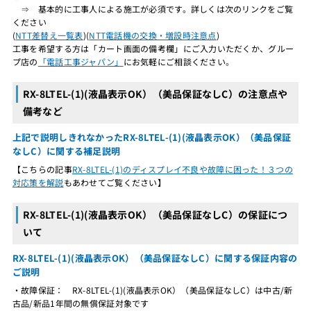
⇒ 基本的に工事人による施工が必須です。詳しくは次のリンクをご覧
ください
(
NTT差替え一覧表
)(
NTT電話機の交換・増設時注意点
)
工事を希望する方は「カート画面の備考欄」にご入力いただくか、グルー
プ店の
「電話工事ジャパン」
にお気軽にご相談ください。
RX-8LTEL-(1)(液晶表示OK）（美品保証なしC）の注意点や
備考など
上記で説明しきれなかったRX-8LTEL-(1)(液晶表示OK）（美品保証
なしC）に関する補足説明
【こちらの記事
RX-8LTEL-(1)のディスプレイ不良や故障に困った！３つの
対応策を解説
もあわせてご覧ください】
RX-8LTEL-(1)(液晶表示OK）（美品保証なしC）の保証につ
いて
RX-8LTEL-(1)(液晶表示OK）（美品保証なしC）に関する保証内容の
ご説明
・故障保証： RX-8LTEL-(1)(液晶表示OK）（美品保証なしC）は中古/新
古品/新品1年間の無償保証対象です