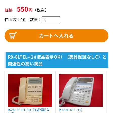
550
価格
円
（税込）
在庫数：10
数量：
RX-8LTEL-(1)(液晶表示OK）（美品保証なしC）と
関連性の高い商品
RX-8LPFTEL-(1)（美品保証な
MBS-6LSTEL-(1)