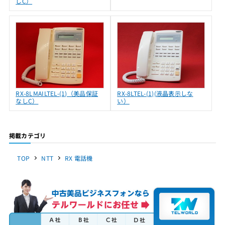
しC）
RX-8LMAILTEL-(1)（美品保証
RX-8LTEL-(1)(液晶表示しな
なしC）
い）
掲載カテゴリ
TOP
NTT
RX 電話機