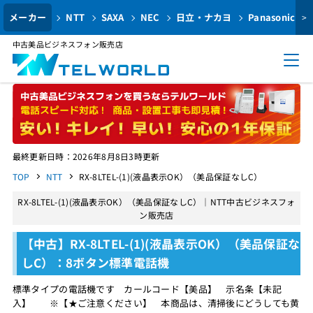
メーカー
NTT
SAXA
NEC
日立・ナカヨ
Panasonic
>
中古美品ビジネスフォン販売店
最終更新日時：2026年8月8日3時更新
TOP
NTT
RX-8LTEL-(1)(液晶表示OK）（美品保証なしC）
RX-8LTEL-(1)(液晶表示OK）（美品保証なしC）｜NTT中古ビジネスフォ
ン販売店
【中古】RX-8LTEL-(1)(液晶表示OK）（美品保証な
しC）：8ボタン標準電話機
標準タイプの電話機です カールコード【美品】 示名条【未記
入】 ※【★ご注意ください】 本商品は、清掃後にどうしても黄