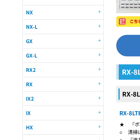
NX
NX-L
GX
GX-L
RX2
RX-
RX
RX-
IX2
RX-8
IX
★ 『ボ
HX
○ 清掃
○ 『液