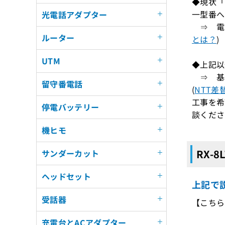
◆現状「R
一型番へ
光電話アダプター
⇒ 電話
ルーター
とは？
)
UTM
◆上記以
⇒ 基
留守番電話
(
NTT差
工事を希
停電バッテリー
談くださ
機ヒモ
RX-
サンダーカット
ヘッドセット
上記で説
受話器
【こちら
充電台とACアダプター