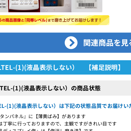
8LTEL-(1)(液晶表示しない） 【補足説明】
8LTEL-(1)(液晶表示しない）の商品状態
LTEL-(1)(液晶表示しない）は下記の状態品質でお届け
タンパネル』に【薄黄ばみ】があります
は丁寧に行っておりますので、主観ですがきれい目です
晶ディスプレイ傷』は【傷消し磨き済】です