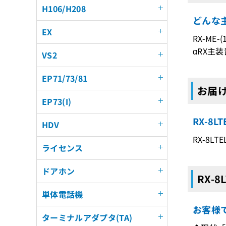
H106/H208
どんな主
EX
RX-ME-(1
αRX主装
VS2
EP71/73/81
お届け
EP73(I)
RX-8
HDV
RX-8L
ライセンス
ドアホン
RX-
単体電話機
お客様
ターミナルアダプタ(TA)