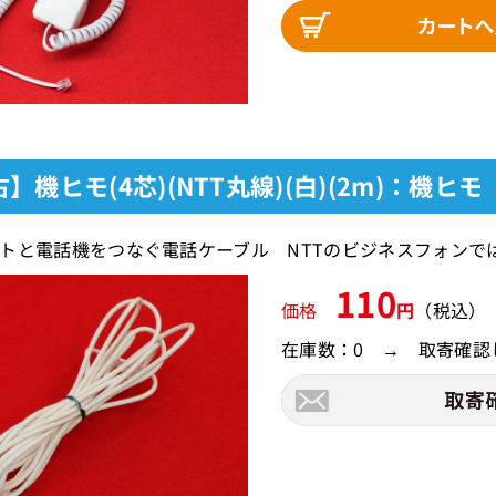
】機ヒモ(4芯)(NTT丸線)(白)(2m)：機ヒモ
トと電話機をつなぐ電話ケーブル NTTのビジネスフォンで
110
価格
円
（税込）
在庫数：0 → 取寄確認