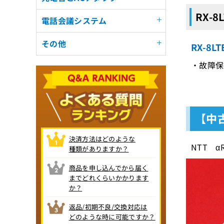
RX-
電話会議システム
その他
RX-8
・故障保
【中古
決済方法はどのような
NTT 
種類がありますか？
商品を申し込んでから届く
までどれくらいかかります
か？
返品/初期不良/交換対応は
どのような時に可能ですか？