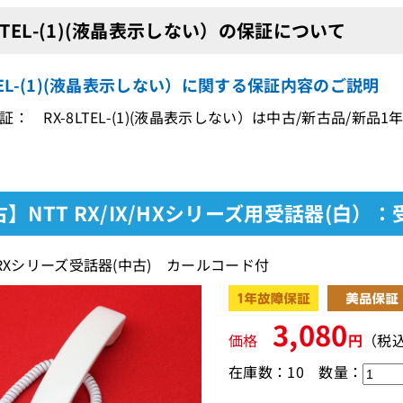
8LTEL-(1)(液晶表示しない）の保証について
LTEL-(1)(液晶表示しない）に関する保証内容のご説明
証： RX-8LTEL-(1)(液晶表示しない）は中古/新古品/新
】NTT RX/IX/HXシリーズ用受話器(白）
αRXシリーズ受話器(中古) カールコード付
3,080
価格
円
（税
在庫数：10
数量：