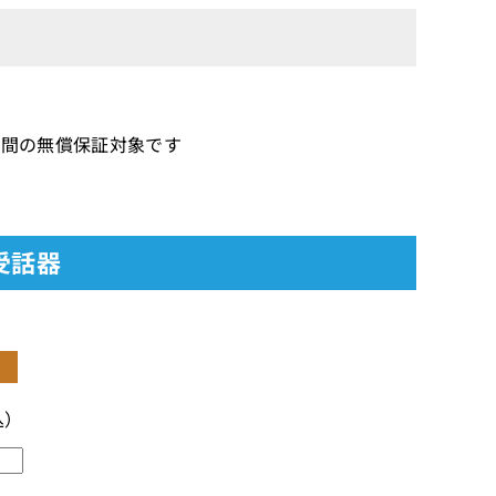
品1年間の無償保証対象です
：受話器
込）