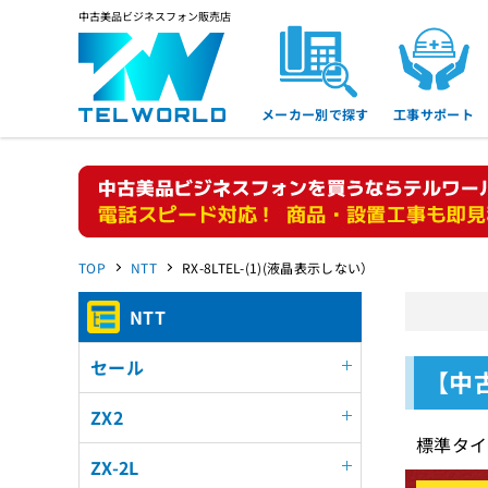
中古美品ビジネスフォン販売店
メーカー別で探す
工事サポート
TOP
NTT
RX-8LTEL-(1)(液晶表示しない）
NTT
セール
【中古
ZX2
標準タイ
ZX-2L