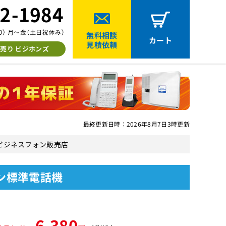
無料相談
カート
見積依頼
売り ビジホンズ
最終更新日時：2026年8月7日3時更新
中古ビジネスフォン販売店
タン標準電話機
6,380