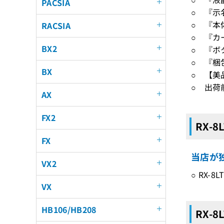
PACSIA
○ 『示
○ 『本
RACSIA
○ 『カ
BX2
○ 『ボ
○ 『梱
BX
○ 【美
○ 出荷
AX
FX2
RX-
FX
当店が独
VX2
○ RX-
VX
HB106/HB208
RX-