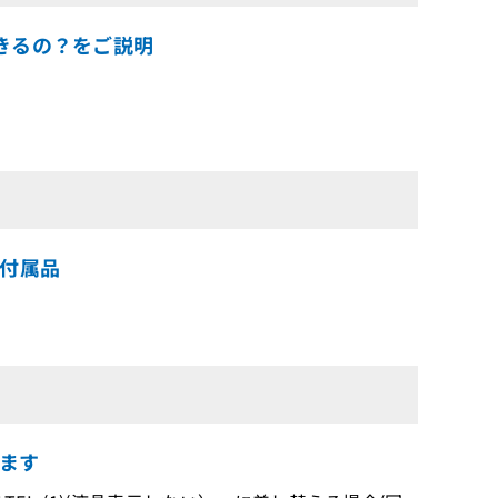
できるの？をご説明
の付属品
ます