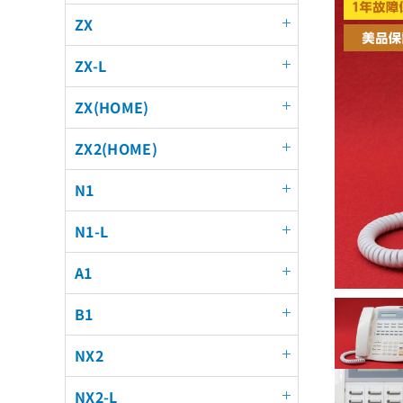
ZX
ZX-L
ZX(HOME)
ZX2(HOME)
N1
N1-L
A1
B1
NX2
NX2-L