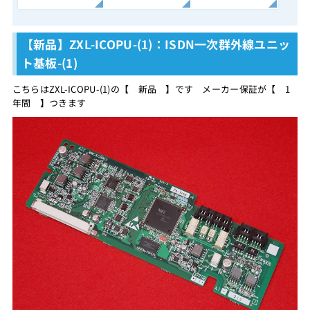
【新品】ZXL-ICOPU-(1)：ISDN一次群外線ユニッ
ト基板-(1)
こちらはZXL-ICOPU-(1)の【 新品 】です メーカー保証が【 1
年間 】つきます