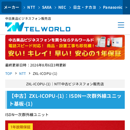
メーカー
NTT
SAXA
NEC
日立・ナカヨ
Panasonic
>
中古美品ビジネスフォン販売店
最終更新日時：2026年8月6日3時更新
TOP
NTT
ZXL-ICOPU-(1)
ZXL-ICOPU-(1)｜NTT中古ビジネスフォン販売店
【中古】ZXL-ICOPU-(1)：ISDN一次群外線ユニッ
ト基板-(1)
ISDN一次群外線ユニット