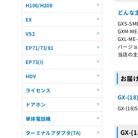
H106/H208
どんな主
EX
GXS-SME
GXM-ME-
VS2
GXL-ME-
バージョ
EP71/73/81
当店の主
EP73(I)
HDV
お届けす
ライセンス
GX-(
ドアホン
GX-(18
単体電話機
GX-(
ターミナルアダプタ(TA)