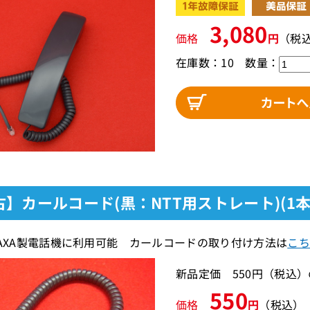
3,080
価格
円
（税
在庫数：10
数量：
古】カールコード(黒：NTT用ストレート)(1
SAXA製電話機に利用可能 カールコードの取り付け方法は
こち
新品定価 550円（税込
550
価格
円
（税込）