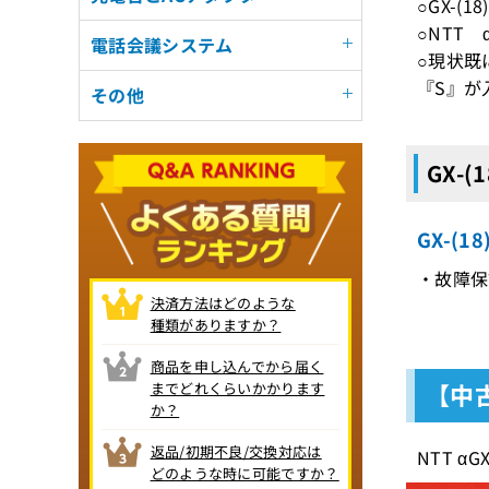
○GX-(
○NTT
電話会議システム
○現状既
『S』が
その他
GX-(
GX-(1
・故障保証
決済方法はどのような
種類がありますか？
商品を申し込んでから届く
【中
までどれくらいかかります
か？
返品/初期不良/交換対応は
NTT 
どのような時に可能ですか？