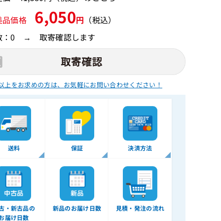
6,050
美品価格
円
（税込）
数：0 → 取寄確認します
以上をお求めの方は、
お気軽にお問い合わせください！
送料
保証
決済方法
古・新古品の
新品のお届け日数
見積・発注の流れ
お届け日数