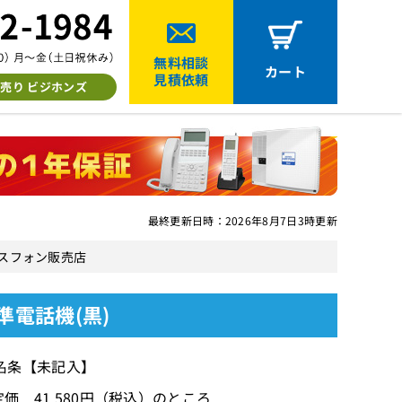
無料相談
カート
見積依頼
売り ビジホンズ
最終更新日時：2026年8月7日3時更新
ビジネスフォン販売店
標準電話機(黒)
名条【未記入】
価 41,580円（税込）のところ