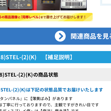
18)STEL-(2)(K) 【補足説明】
18)STEL-(2)(K)の商品状態
18)STEL-(2)(K)は下記の状態品質でお届けいたします
タンパネル』に【薄黄ばみ】があります
は丁寧に行っておりますので、主観ですがきれい目です
晶ディスプレイ傷』は【傷消し磨き済】です