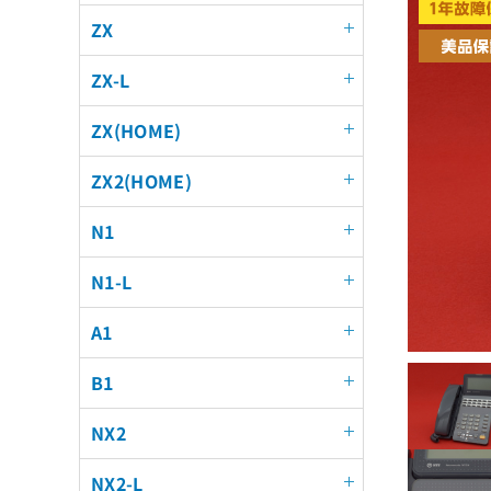
ZX
ZX-L
ZX(HOME)
ZX2(HOME)
N1
N1-L
A1
B1
NX2
NX2-L