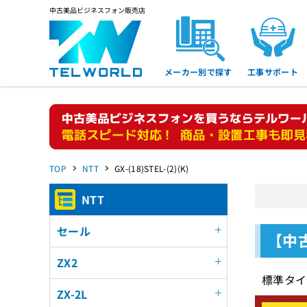
中古美品ビジネスフォン販売店
メーカー別で探す
工事サポート
TOP
NTT
GX-(18)STEL-(2)(K)
NTT
セール
【中古
ZX2
標準タイ
ZX-2L