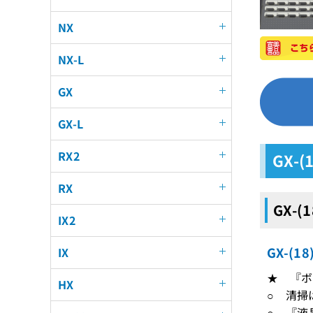
NX
NX-L
GX
GX-L
RX2
GX-(
RX
GX-(
IX2
GX-(
IX
★ 『ボ
HX
○ 清掃
○ 『液