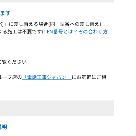
ます
L-(2)(K)」に差し替える場合(同一型番への差し替え)
る施工は不要です(
TEN番号とは？その合わせ方
ご覧ください
ループ店の
「電話工事ジャパン」
にお気軽にご相
説明