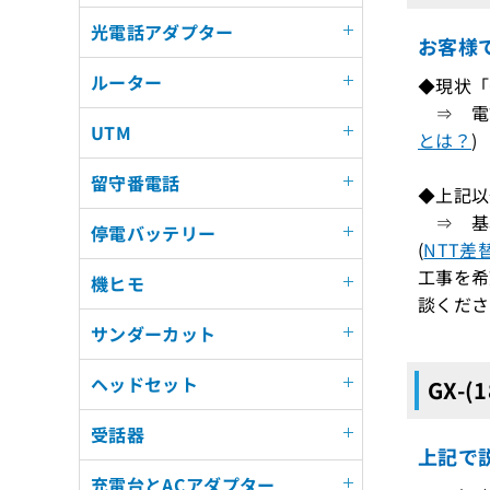
光電話アダプター
お客様
ルーター
◆現状「G
⇒ 電話
UTM
とは？
)
留守番電話
◆上記以
⇒ 基
停電バッテリー
(
NTT差
工事を希
機ヒモ
談くださ
サンダーカット
ヘッドセット
GX-(
受話器
上記で説
充電台とACアダプター