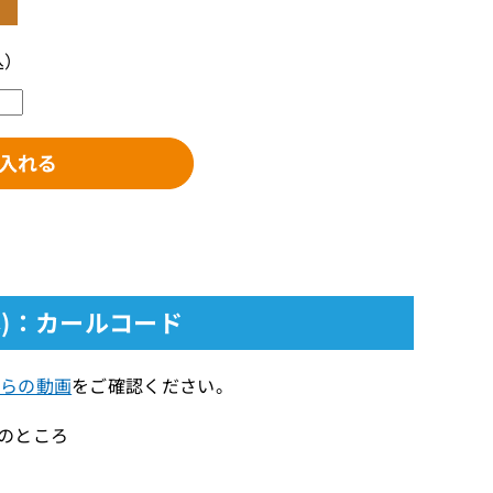
込）
本)：カールコード
らの動画
をご確認ください。
）のところ