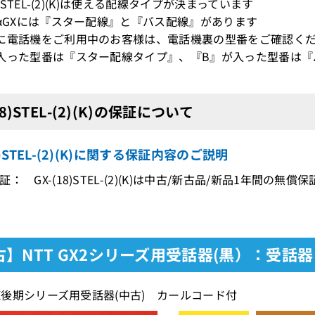
18)STEL-(2)(K)は使える配線タイプが決まっています
 αGXには『スター配線』と『バス配線』があります
に電話機をご利用中のお客様は、電話機裏の型番をご確認く
入った型番は『スター配線タイプ』、『B』が入った型番は『
18)STEL-(2)(K)の保証について
8)STEL-(2)(K)に関する保証内容のご説明
： GX-(18)STEL-(2)(K)は中古/新古品/新品1年間の無償
古】NTT GX2シリーズ用受話器(黒）：受話器
αGX後期シリーズ用受話器(中古) カールコード付