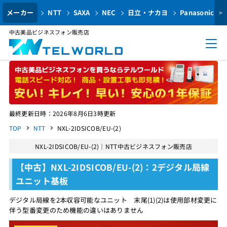
メーカー
NTT
SAXA
NEC
日立・ナカヨ
Panasonic
>
中古美品ビジネスフォン販売店
最終更新日時：2026年8月6日3時更新
TOP
NTT
NXL-2IDSICOB/EU-(2)
NXL-2IDSICOB/EU-(2)｜NTT中古ビジネスフォン販売店
【中古】NXL-2IDSICOB/EU-(2)：2デジタル局線
ユニット基板
デジタル局線を2本収容可能なユニット 末尾(1)(2)は使用部材変更に
伴う型番変更のため機能の違いはありません