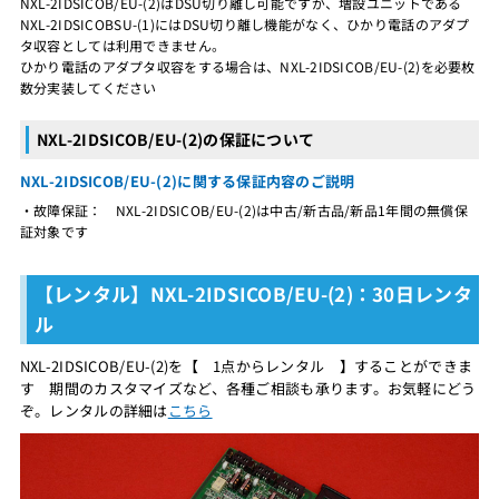
NXL-2IDSICOB/EU-(2)はDSU切り離し可能ですが、増設ユニットである
NXL-2IDSICOBSU-(1)にはDSU切り離し機能がなく、ひかり電話のアダプ
タ収容としては利用できません。
ひかり電話のアダプタ収容をする場合は、NXL-2IDSICOB/EU-(2)を必要枚
数分実装してください
NXL-2IDSICOB/EU-(2)の保証について
NXL-2IDSICOB/EU-(2)に関する保証内容のご説明
・故障保証： NXL-2IDSICOB/EU-(2)は中古/新古品/新品1年間の無償保
証対象です
【レンタル】NXL-2IDSICOB/EU-(2)：30日レンタ
ル
NXL-2IDSICOB/EU-(2)を【 1点からレンタル 】することができま
す 期間のカスタマイズなど、各種ご相談も承ります。お気軽にどう
ぞ。レンタルの詳細は
こちら