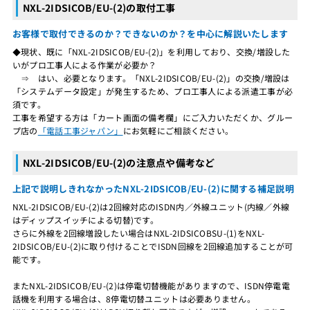
NXL-2IDSICOB/EU-(2)の取付工事
お客様で取付できるのか？できないのか？を中心に解説いたします
◆現状、既に「NXL-2IDSICOB/EU-(2)」を利用しており、交換/増設した
いがプロ工事人による作業が必要か？
⇒ はい、必要となります。「NXL-2IDSICOB/EU-(2)」の交換/増設は
「システムデータ設定」が発生するため、プロ工事人による派遣工事が必
須です。
工事を希望する方は「カート画面の備考欄」にご入力いただくか、グルー
プ店の
「電話工事ジャパン」
にお気軽にご相談ください。
NXL-2IDSICOB/EU-(2)の注意点や備考など
上記で説明しきれなかったNXL-2IDSICOB/EU-(2)に関する補足説明
NXL-2IDSICOB/EU-(2)は2回線対応のISDN内／外線ユニット(内線／外線
はディップスイッチによる切替)です。
さらに外線を2回線増設したい場合はNXL-2IDSICOBSU-(1)をNXL-
2IDSICOB/EU-(2)に取り付けることでISDN回線を2回線追加することが可
能です。
またNXL-2IDSICOB/EU-(2)は停電切替機能がありますので、ISDN停電電
話機を利用する場合は、8停電切替ユニットは必要ありません。