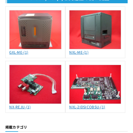
GXL-ME-(1)
NXL-ME-(1)
NX-REJU-(1)
NXL-2IDSICOBSU-(1)
掲載カテゴリ