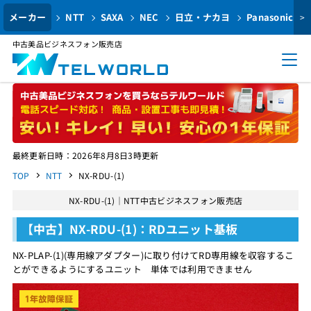
メーカー
NTT
SAXA
NEC
日立・ナカヨ
Panasonic
>
中古美品ビジネスフォン販売店
最終更新日時：2026年8月8日3時更新
TOP
NTT
NX-RDU-(1)
NX-RDU-(1)｜NTT中古ビジネスフォン販売店
【中古】NX-RDU-(1)：RDユニット基板
NX-PLAP-(1)(専用線アダプター)に取り付けてRD専用線を収容するこ
とができるようにするユニット 単体では利用できません