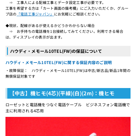
⇒ 工事人による配線工事とデータ設定工事が必要です。
工事を希望する方は「カート画面の備考欄」にご入力いただくか、グルー
プ店の
「電話工事ジャパン」
にお気軽にご相談ください。
◆現状、配線があるが使えるかどうかわからない場合
⇒ お手持ちの電話機を1台接続してみてください。利用できる場合
は、ディスプレイの表示が出ます。
ハウディ・メモール10TEL(FW)の保証について
ハウディ・メモール10TEL(FW)に関する保証内容のご説明
・故障保証： ハウディ・メモール10TEL(FW)は中古/新古品/新品1年間の
無償保証対象です
【中古】機ヒモ(4芯)(平線)(白)(2m)：機ヒモ
ローゼットと電話機をつなぐ電話ケーブル ビジネスフォン電話機で
主に利用される4芯用