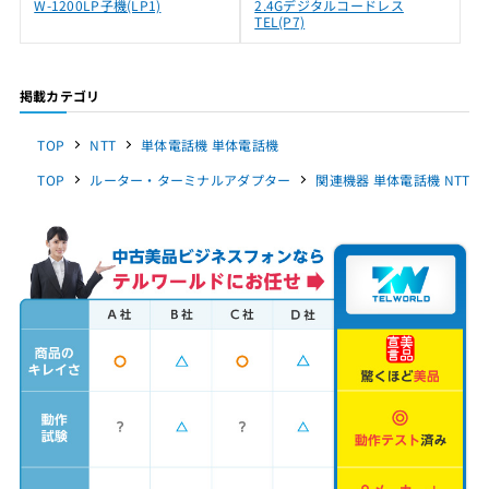
W-1200LP子機(LP1)
2.4Gデジタルコードレス
TEL(P7)
掲載カテゴリ
TOP
NTT
単体電話機 単体電話機
TOP
ルーター・ターミナルアダプター
関連機器 単体電話機 NTT