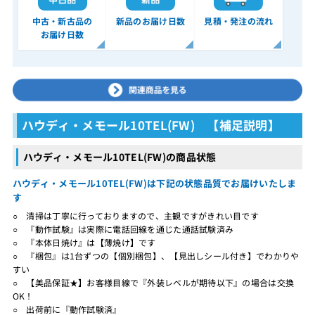
中古・新古品の
新品のお届け日数
見積・発注の流れ
お届け日数
ハウディ・メモール10TEL(FW) 【補足説明】
ハウディ・メモール10TEL(FW)の商品状態
ハウディ・メモール10TEL(FW)は下記の状態品質でお届けいたしま
す
○ 清掃は丁寧に行っておりますので、主観ですがきれい目です
○ 『動作試験』は実際に電話回線を通じた通話試験済み
○ 『本体日焼け』は【薄焼け】です
○ 『梱包』は1台ずつの【個別梱包】、【見出しシール付き】でわかりや
すい
○ 【美品保証★】お客様目線で『外装レベルが期待以下』の場合は交換
OK！
○ 出荷前に『動作試験済』