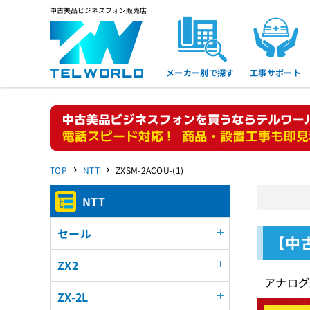
中古美品ビジネスフォン販売店
メーカー別で探す
工事サポート
TOP
NTT
ZXSM-2ACOU-(1)
NTT
セール
【中古
ZX2
アナログ
ZX-2L