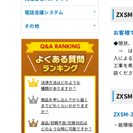
電話会議システム
ZXSM
その他
お客様
◆現状、
⇒ はい
人による
工事を希
談くださ
決済方法はどのような
種類がありますか？
ZXS
商品を申し込んでから届く
までどれくらいかかります
か？
ZXSM
返品/初期不良/交換対応は
・故障保
どのような時に可能ですか？