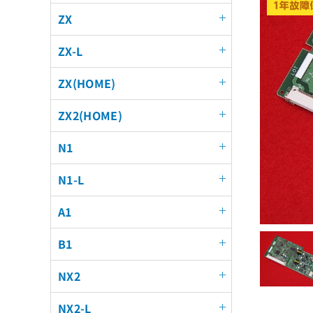
ZX
ZX-L
ZX(HOME)
ZX2(HOME)
N1
N1-L
A1
B1
NX2
NX2-L