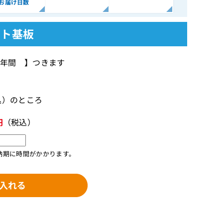
お届け日数
ット基板
 1年間 】つきます
税込）のところ
円
（税込）
納期に時間がかかります。