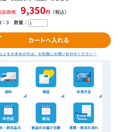
9,350
美品価格
円
（税込）
数：3
数量：
以上をお求めの方は、
お気軽にお問い合わせください！
送料
保証
決済方法
古・新古品の
新品のお届け日数
見積・発注の流れ