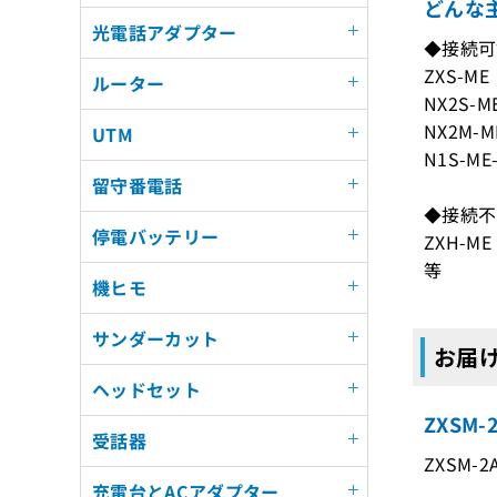
どんな主
光電話アダプター
◆接続可
ZXS-ME
ルーター
NX2S-ME
NX2M-ME
UTM
N1S-ME-
留守番電話
◆接続不
停電バッテリー
ZXH-ME
等
機ヒモ
サンダーカット
お届け
ヘッドセット
ZXSM
受話器
ZXSM-2
充電台とACアダプター