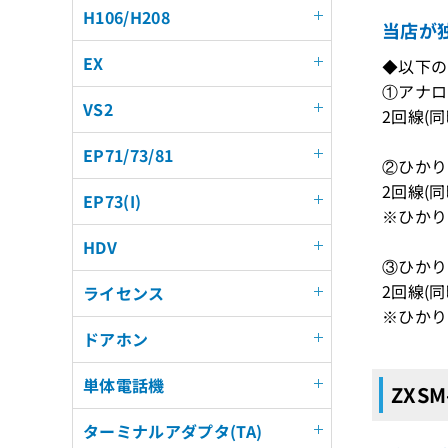
H106/H208
当店が独
EX
◆以下
①アナロ
VS2
2回線(同
EP71/73/81
②ひかり
2回線(同
EP73(I)
※ひかり
HDV
③ひかり
2回線(同
ライセンス
※ひかり
ドアホン
単体電話機
ZXSM
ターミナルアダプタ(TA)