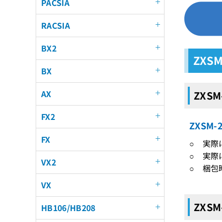
PACSIA
RACSIA
BX2
ZXS
BX
AX
ZXSM
FX2
ZXSM
FX
○ 実
○ 実際
VX2
○ 梱包
VX
ZXS
HB106/HB208