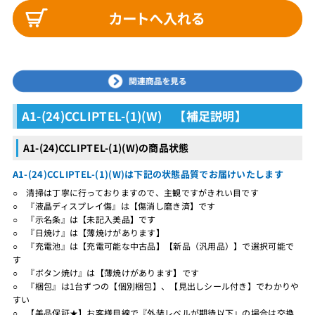
A1-(24)CCLIPTEL-(1)(W) 【補足説明】
A1-(24)CCLIPTEL-(1)(W)の商品状態
A1-(24)CCLIPTEL-(1)(W)は下記の状態品質でお届けいたします
○ 清掃は丁寧に行っておりますので、主観ですがきれい目です
○ 『液晶ディスプレイ傷』は【傷消し磨き済】です
○ 『示名条』は【未記入美品】です
○ 『日焼け』は【薄焼けがあります】
○ 『充電池』は【充電可能な中古品】【新品（汎用品）】で選択可能で
す
○ 『ボタン焼け』は【薄焼けがあります】です
○ 『梱包』は1台ずつの【個別梱包】、【見出しシール付き】でわかりや
すい
○ 【美品保証★】お客様目線で『外装レベルが期待以下』の場合は交換