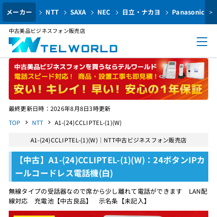
メーカー
NTT
SAXA
NEC
日立・ナカヨ
Panasonic
>
中古美品ビジネスフォン販売店
最終更新日時：2026年8月8日3時更新
TOP
NTT
A1-(24)CCLIPTEL-(1)(W)
A1-(24)CCLIPTEL-(1)(W)｜NTT中古ビジネスフォン販売店
【中古】A1-(24)CCLIPTEL-(1)(W)：24ボタンIPカ
ールコードレス電話機(白)
無線タイプの受話器なので席から少し離れて電話ができます LAN配
線対応 充電池【中古良品】 示名条【未記入】