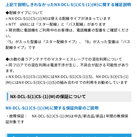
上記で説明しきれなかったNX-DCL-S(1)CS-(1)(M)に関する補足説明
◆配線タイプについて
○ NX-DCL-S(1)CS-(1)(M)は使える配線タイプが決まっています
○ NTT αNXには『スター配線』と『バス配線』があります
○ 現状既に電話機をご利用中のお客様は、電話機裏の型番をご確認くださ
い。
『S』が入った型番は『スター配線タイプ』、『B』が入った型番は『バス
配線タイプ』です
◆ch数の違うアンテナでのマスターとスレーブでの混在利用について
○ 同フロアでの混在利用は電波干渉が生じ、不具合が起きる可能性があり
ます。
○ NX-DCL-S(1)CS-(1)(M)にはNX-DCL-S(1)CS-(1)(S)、NX-DCL-S(3)CS-(1)
(M)にはNX-DCL-S(3)CS-(1)(S)の組み合わせでの利用をお勧めしています
NX-DCL-S(1)CS-(1)(M)の保証について
NX-DCL-S(1)CS-(1)(M)に関する保証内容のご説明
・故障保証： NX-DCL-S(1)CS-(1)(M)は中古/新古品/新品1年間の無償保
証対象です