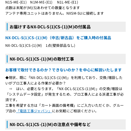
N1S-ME-(E1) N1M-ME-(E1) N1L-ME-(E1)
点数は末尾が(M)(S)あわせての数量となります
アンテナ専用ユニットはありません。NXSM-SUに接続します
お届けするNX-DCL-S(1)CS-(1)(M)の付属品
NX-DCL-S(1)CS-(1)(M)（中古/新古品）をご購入時の付属品
NX-DCL-S(1)CS-(1)(M) 1点(壁掛部品なし)
NX-DCL-S(1)CS-(1)(M)の取付工事
お客様で取付できるのか？できないのか？を中心に解説いたします
◆現状、既に「NX-DCL-S(1)CS-(1)(M)」を利用しており、交換/増設した
いがプロ工事人による作業が必要か？
⇒ はい、必要となります。「NX-DCL-S(1)CS-(1)(M)」の交換/増設は
「システムデータ設定」が発生するため、プロ工事人による派遣工事が必
須です。
工事を希望する方は「カート画面の備考欄」にご入力いただくか、グルー
プ店の
「電話工事ジャパン」
にお気軽にご相談ください。
NX-DCL-S(1)CS-(1)(M)の注意点や備考など