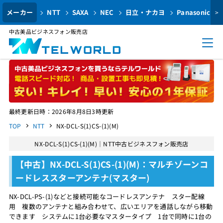
メーカー
NTT
SAXA
NEC
日立・ナカヨ
Panasonic
>
中古美品ビジネスフォン販売店
最終更新日時：2026年8月8日3時更新
TOP
NTT
NX-DCL-S(1)CS-(1)(M)
NX-DCL-S(1)CS-(1)(M)｜NTT中古ビジネスフォン販売店
【中古】NX-DCL-S(1)CS-(1)(M)：マルチゾーンコ
ードレススターアンテナ(マスター)
NX-DCL-PS-(1)などと接続可能なコードレスアンテナ スター配線
用 複数のアンテナと組み合わせて、広いエリアを通話しながら移動
できます システムに1台必要なマスタータイプ 1台で同時に1台の