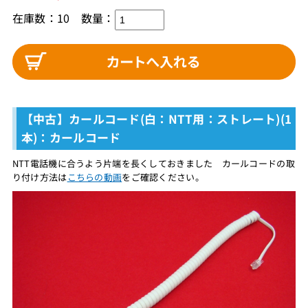
在庫数：10
数量：
【中古】カールコード(白：NTT用：ストレート)(1
本)：カールコード
NTT電話機に合うよう片端を長くしておきました カールコードの取
り付け方法は
こちらの動画
をご確認ください。