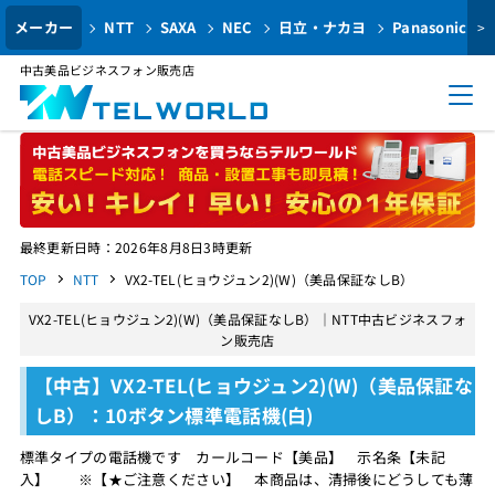
メーカー
NTT
SAXA
NEC
日立・ナカヨ
Panasonic
>
中古美品ビジネスフォン販売店
最終更新日時：2026年8月8日3時更新
TOP
NTT
VX2-TEL(ヒョウジュン2)(W)（美品保証なしB）
VX2-TEL(ヒョウジュン2)(W)（美品保証なしB）｜NTT中古ビジネスフォ
ン販売店
【中古】VX2-TEL(ヒョウジュン2)(W)（美品保証な
しB）：10ボタン標準電話機(白)
標準タイプの電話機です カールコード【美品】 示名条【未記
入】 ※【★ご注意ください】 本商品は、清掃後にどうしても薄