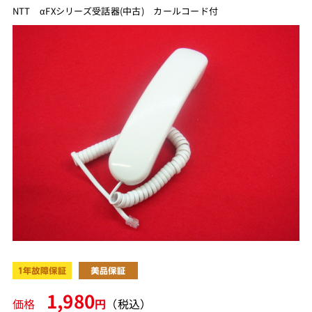
NTT αFXシリーズ受話器(中古) カールコード付
1,980
価格
円
（税込）