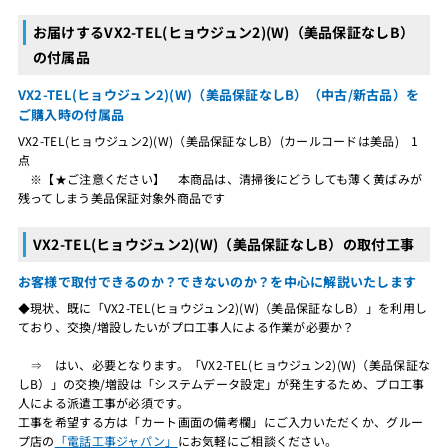
お届けするVX2-TEL(ヒョウジュン2)(W)（美品保証なしB）
の付属品
VX2-TEL(ヒョウジュン2)(W)（美品保証なしB）（中古/新古品）を
ご購入時の付属品
VX2-TEL(ヒョウジュン2)(W)（美品保証なしB）(カールコードは美品) 1
点
※【★ご注意ください】 本商品は、清掃後にどうしても薄く黄ばみが
残ってしまう美品保証対象外商品です
VX2-TEL(ヒョウジュン2)(W)（美品保証なしB）の取付工事
お客様で取付できるのか？できないのか？を中心に解説いたします
◆現状、既に「VX2-TEL(ヒョウジュン2)(W)（美品保証なしB）」を利用し
ており、交換/増設したいがプロ工事人による作業が必要か？
⇒ はい、必要となります。「VX2-TEL(ヒョウジュン2)(W)（美品保証な
しB）」の交換/増設は「システムデータ設定」が発生するため、プロ工事
人による派遣工事が必須です。
工事を希望する方は「カート画面の備考欄」にご入力いただくか、グルー
プ店の
「電話工事ジャパン」
にお気軽にご相談ください。