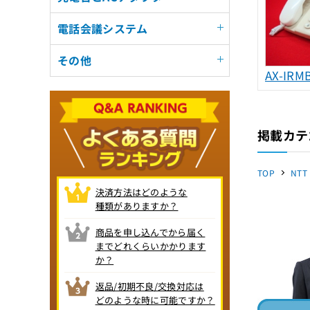
電話会議システム
その他
AX-IRMB
掲載カテ
TOP
NTT
決済方法はどのような
種類がありますか？
商品を申し込んでから届く
までどれくらいかかります
か？
返品/初期不良/交換対応は
どのような時に可能ですか？