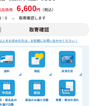
6,600
美品価格
円
（税込）
数：0 → 取寄確認します
以上をお求めの方は、
お気軽にお問い合わせください！
送料
保証
決済方法
古・新古品の
新品のお届け日数
見積・発注の流れ
お届け日数