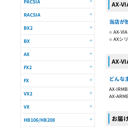
PACSIA
AX-
RACSIA
当店が独
BX2
○ AX-
○ AXシ
BX
AX
AX-V
FX2
どんな主
FX
AX-IRMB
VX2
AX-ARMB
VX
お届け
HB106/HB208