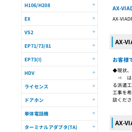
H106/H208
AX-V
AX-VIA
EX
VS2
AX-V
EP71/73/81
お客様
EP73(I)
◆現状、
HDV
⇒ はい
る派遣工
ライセンス
工事を希
談くださ
ドアホン
単体電話機
AX-
ターミナルアダプタ(TA)