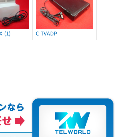
-(1)
C-TVADP