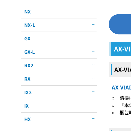
NX
NX-L
GX
AX-
GX-L
RX2
AX-V
RX
AX-V
IX2
○ 清掃
○ 『本
IX
○ 梱包
HX