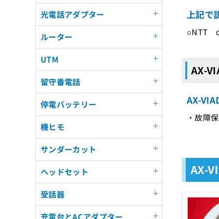
上記で説
光電話アダプター
○NTT
ルーター
UTM
AX-
留守番電話
AX-V
停電バッテリー
・故障保
機ヒモ
サンダーカット
AX-
ヘッドセット
受話器
充電台とACアダプター