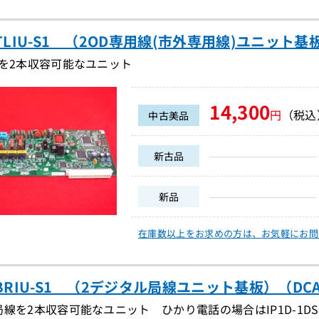
2TLIU-S1 （2OD専用線(市外専用線)ユニット基板
線を2本収容可能なユニット
14,300
円
（税込
中古美品
新古品
新品
在庫数以上をお求めの方は、
お気軽にお問
-2BRIU-S1 （2デジタル局線ユニット基板）（DCA2
線を2本収容可能なユニット ひかり電話の場合はIP1D-1DS