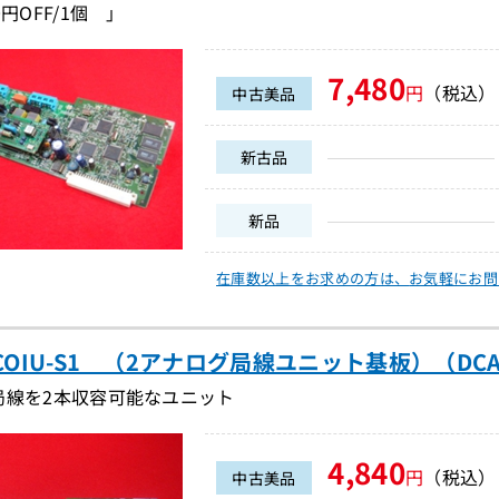
円OFF/1個 」
7,480
円
（税込）
中古美品
新古品
新品
在庫数以上をお求めの方は、
お気軽にお問
-2COIU-S1 （2アナログ局線ユニット基板）（DCA2
局線を2本収容可能なユニット
4,840
円
（税込）
中古美品