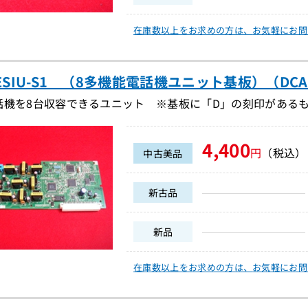
在庫数以上をお求めの方は、
お気軽にお問
-8ESIU-S1 （8多機能電話機ユニット基板）（DCA2
話機を8台収容できるユニット ※基板に「D」の刻印がある
4,400
円
（税込）
中古美品
新古品
新品
在庫数以上をお求めの方は、
お気軽にお問