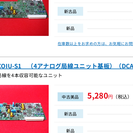
新古品
新品
在庫数以上をお求めの方は、
お気軽にお問
-4COIU-S1 （4アナログ局線ユニット基板）（DCA2
局線を4本収容可能なユニット
5,280
円
（税込）
中古美品
新古品
新品