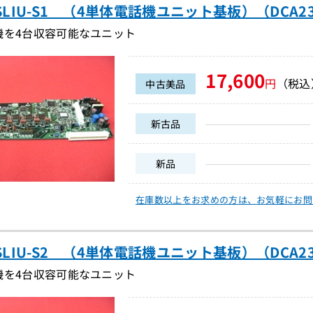
4SLIU-S1 （4単体電話機ユニット基板）（DCA23
機を4台収容可能なユニット
17,600
円
（税込
中古美品
新古品
新品
在庫数以上をお求めの方は、
お気軽にお問
4SLIU-S2 （4単体電話機ユニット基板）（DCA23
機を4台収容可能なユニット