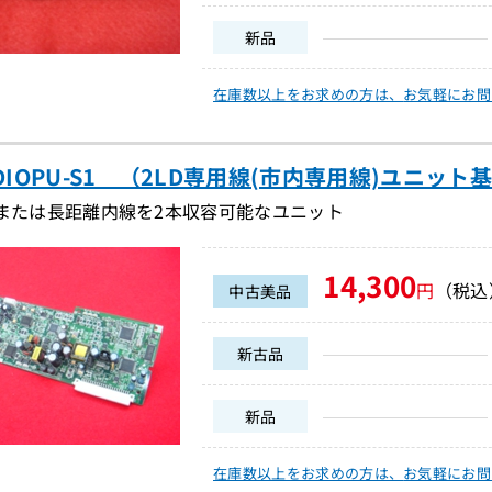
新品
在庫数以上をお求めの方は、
お気軽にお問
2DIOPU-S1 （2LD専用線(市内専用線)ユニット基
線または長距離内線を2本収容可能なユニット
14,300
円
（税込
中古美品
新古品
新品
在庫数以上をお求めの方は、
お気軽にお問