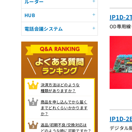
ルーター
HUB
IP1D-
OD専用
電話会議システム
決済方法はどのような
種類がありますか？
商品を申し込んでから届く
までどれくらいかかります
か？
IP1D
返品/初期不良/交換対応は
デジタル局
どのような時に可能ですか？