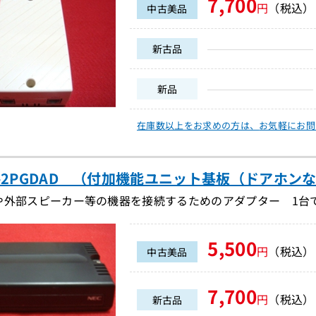
7,700
円
（税込）
中古美品
新古品
新品
在庫数以上をお求めの方は、
お気軽にお問
W-2PGDAD （付加機能ユニット基板（ドアホンなど
や外部スピーカー等の機器を接続するためのアダプター 1台で
5,500
円
（税込）
中古美品
7,700
円
（税込）
新古品