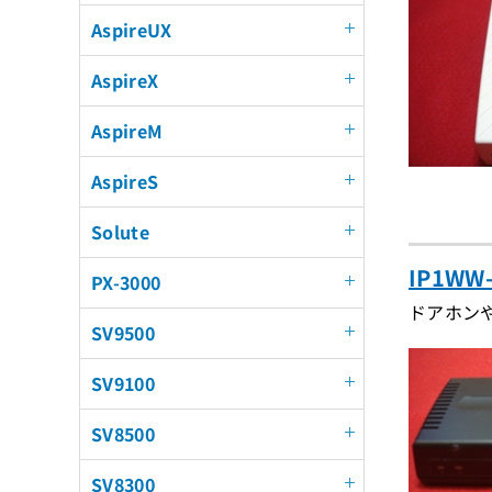
AspireUX
AspireX
AspireM
AspireS
Solute
IP1W
PX-3000
ドアホン
SV9500
SV9100
SV8500
SV8300