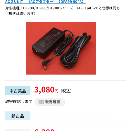
AC-Z UNIT （ACアダプター）（DPA99-904A）
対応機種：DT700/DT800/DT900シリーズ AC-LE/AC-ZDと仕様は同じ
（形状は違います）
3,080
中古美品
円
（税込）
取寄確認します
新古品