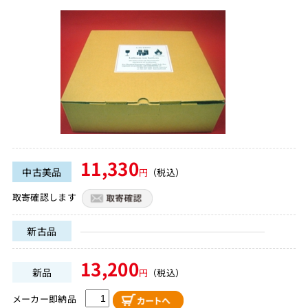
11,330
中古美品
円
（税込）
取寄確認します
新古品
13,200
新品
円
（税込）
メーカー即納品