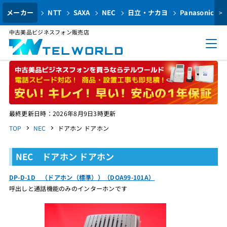
メーカー
NTT
SAXA
NEC
日立・ナカヨ
Panasonic
>
中古美品ビジネスフォン販売店
最終更新日時：2026年8月9日3時更新
TOP
NEC
ドアホン ドアホン
NEC ドアホン ドアホン
DP-D-1D （ドアホン（標準））（DOA99-101A）
呼出しと通話機能のみのインターホンです