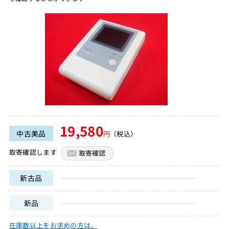
19,580
中古美品
円
（税込）
取寄確認します
新古品
新品
在庫数以上をお求めの方は、