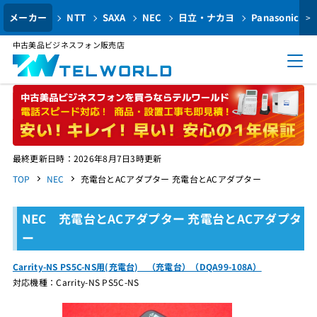
メーカー
NTT
SAXA
NEC
日立・ナカヨ
Panasonic
>
中古美品ビジネスフォン販売店
最終更新日時：2026年8月7日3時更新
TOP
NEC
充電台とACアダプター 充電台とACアダプター
NEC 充電台とACアダプター 充電台とACアダプタ
ー
Carrity-NS PS5C-NS用(充電台) （充電台）（DQA99-108A）
対応機種：Carrity-NS PS5C-NS