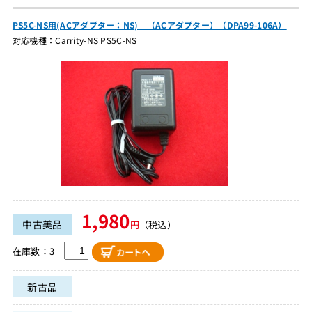
PS5C-NS用(ACアダプター：NS) （ACアダプター）（DPA99-106A）
対応機種：Carrity-NS PS5C-NS
1,980
中古美品
円
（税込）
在庫数：3
新古品