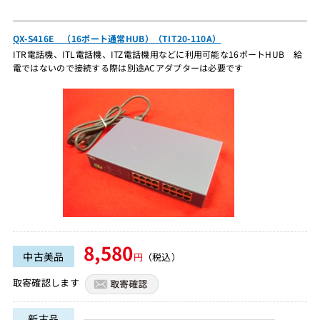
QX-S416E （16ポート通常HUB）（TIT20-110A）
ITR電話機、ITL電話機、ITZ電話機用などに利用可能な16ポートHUB 給
電ではないので接続する際は別途ACアダプターは必要です
8,580
中古美品
円
（税込）
取寄確認します
新古品