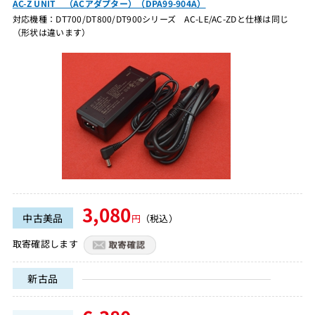
AC-Z UNIT （ACアダプター）（DPA99-904A）
対応機種：DT700/DT800/DT900シリーズ AC-LE/AC-ZDと仕様は同じ
（形状は違います）
3,080
中古美品
円
（税込）
取寄確認します
新古品