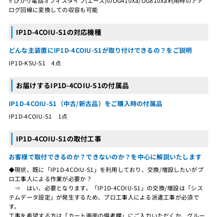
○ ひかり電話オフィスタイプ(エース)のOG410Xa/OG810Xa利用時のアナ
ログ回線に変換しての収容も可能
IP1D-4COIU-S1の対応機種
どんな主装置にIP1D-4COIU-S1が取り付けできるの？をご説明
IP1D-KSU-S1 4点
お届けするIP1D-4COIU-S1の付属品
IP1D-4COIU-S1（中古/新古品）をご購入時の付属品
IP1D-4COIU-S1 1点
IP1D-4COIU-S1の取付工事
お客様で取付できるのか？できないのか？を中心に解説いたします
◆現状、既に「IP1D-4COIU-S1」を利用しており、交換/増設したいがプ
ロ工事人による作業が必要か？
⇒ はい、必要となります。「IP1D-4COIU-S1」の交換/増設は「シス
テムデータ設定」が発生するため、プロ工事人による派遣工事が必須で
す。
工事を希望する方は「カート画面の備考欄」にご入力いただくか、グルー