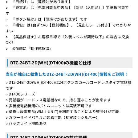
○ 『日焼け』は【薄焼けがあります】
○ 『充電池』は【充電可能な中古品】【新品（汎用品）】で選択可能で
す
○ 『ボタン焼け』は【薄焼けがあります】です
○ 『梱包』は1台ずつの【個別梱包】、【見出しシール付き】でわかりや
すい
○ 【美品保証★】お客様目線で『外装レベルが期待以下』の場合は交換
OK！
○ 出荷前に『動作試験済』
DTZ-24BT-2D(WH)(DT400)の機能と仕様
当店が独自に収集したDTZ-24BT-2D(WH)(DT400)情報をご説明！
○ DTZ-24BT-2D(WH)(DT400)は24ボタンのカールコードレスタイプ電話機
です
○ DT400シリーズ
○ 受話器がコードレス電話機なので、持ち運ぶことが出来ます
○ 多機能電話機用のボトムユニットは実装不可です
○ 壁掛け設置用品(WM-L UNIT)を利用することにより壁掛けが可能
○ カラーサイドパネルが装着可能（初実装：シルバー）
○ バックライト機能あり
DTZ-24BT-2D(WH)(DT400)の対応機種