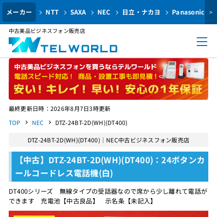
メーカー
NTT
SAXA
NEC
日立・ナカヨ
Panasonic
>
中古美品ビジネスフォン販売店
最終更新日時：2026年8月7日3時更新
TOP
NEC
DTZ-24BT-2D(WH)(DT400)
DTZ-24BT-2D(WH)(DT400)｜NEC中古ビジネスフォン販売店
【中古】DTZ-24BT-2D(WH)(DT400)：24ボタンカ
ールコードレス電話機(白)
DT400シリーズ 無線タイプの受話器なので席から少し離れて電話が
できます 充電池【中古良品】 示名条【未記入】