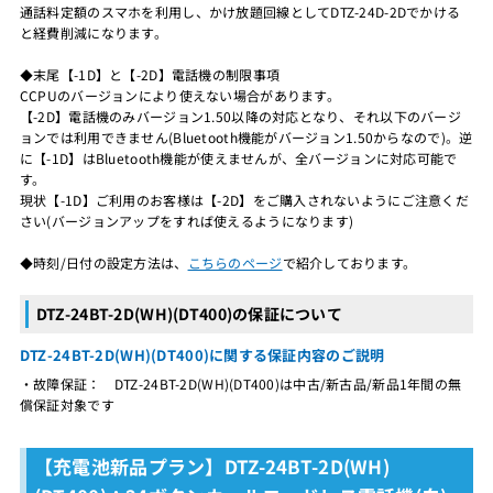
通話料定額のスマホを利用し、かけ放題回線としてDTZ-24D-2Dでかける
と経費削減になります。
◆末尾【-1D】と【-2D】電話機の制限事項
CCPUのバージョンにより使えない場合があります。
【-2D】電話機のみバージョン1.50以降の対応となり、それ以下のバージ
ョンでは利用できません(Bluetooth機能がバージョン1.50からなので)。逆
に【-1D】はBluetooth機能が使えませんが、全バージョンに対応可能で
す。
現状【-1D】ご利用のお客様は【-2D】をご購入されないようにご注意くだ
さい(バージョンアップをすれば使えるようになります)
◆時刻/日付の設定方法は、
こちらのページ
で紹介しております。
DTZ-24BT-2D(WH)(DT400)の保証について
DTZ-24BT-2D(WH)(DT400)に関する保証内容のご説明
・故障保証： DTZ-24BT-2D(WH)(DT400)は中古/新古品/新品1年間の無
償保証対象です
【充電池新品プラン】DTZ-24BT-2D(WH)