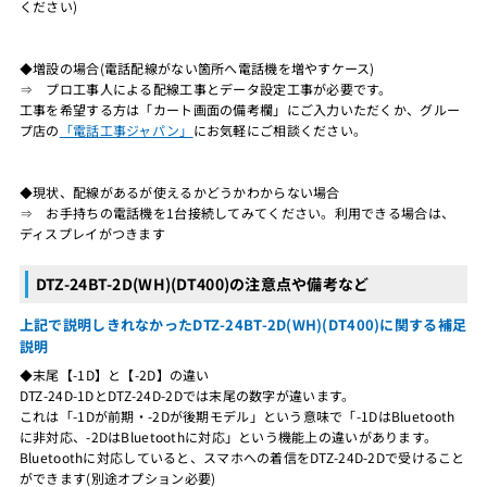
ください)
◆増設の場合(電話配線がない箇所へ電話機を増やすケース)
⇒ プロ工事人による配線工事とデータ設定工事が必要です。
工事を希望する方は「カート画面の備考欄」にご入力いただくか、グルー
プ店の
「電話工事ジャパン」
にお気軽にご相談ください。
◆現状、配線があるが使えるかどうかわからない場合
⇒ お手持ちの電話機を1台接続してみてください。利用できる場合は、
ディスプレイがつきます
DTZ-24BT-2D(WH)(DT400)の注意点や備考など
上記で説明しきれなかったDTZ-24BT-2D(WH)(DT400)に関する補足
説明
◆末尾【-1D】と【-2D】の違い
DTZ-24D-1DとDTZ-24D-2Dでは末尾の数字が違います。
これは「-1Dが前期・-2Dが後期モデル」という意味で「-1DはBluetooth
に非対応、-2DはBluetoothに対応」という機能上の違いがあります。
Bluetoothに対応していると、スマホへの着信をDTZ-24D-2Dで受けること
ができます(別途オプション必要)