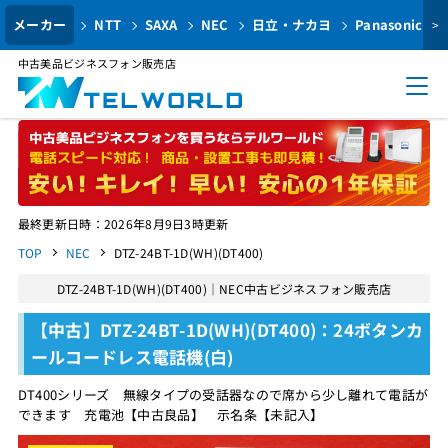
メーカー
NTT
SAXA
NEC
日立・ナカヨ
Panasonic
>
中古美品ビジネスフォン販売店
最終更新日時：2026年8月9日3時更新
TOP
NEC
DTZ-24BT-1D(WH)(DT400)
DTZ-24BT-1D(WH)(DT400)｜NEC中古ビジネスフォン販売店
【中古】DTZ-24BT-1D(WH)(DT400)：24ボタンカ
ールコードレス電話機(白)
DT400シリーズ 無線タイプの受話器なので席から少し離れて電話が
できます 充電池【中古良品】 示名条【未記入】