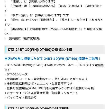
○ 『日焼け』は【薄焼けがあります】
○ 『充電池』は【充電可能な中古品】【新品（汎用品）】で選択可能で
す
○ 『ボタン焼け』は【薄焼けがあります】です
○ 『梱包』は1台ずつの【個別梱包】、【見出しシール付き】でわかりや
すい
○ 【美品保証★】お客様目線で『外装レベルが期待以下』の場合は交換
OK！
○ 出荷前に『動作試験済』
DTZ-24BT-1D(WH)(DT400)の機能と仕様
当店が独自に収集したDTZ-24BT-1D(WH)(DT400)情報をご説明！
○ DTZ-24BT-1D(WH)(DT400)は24ボタンのカールコードレスタイプ電話機
です
○ DT400シリーズ
○ 受話器がコードレス電話機なので、持ち運ぶことが出来ます
○ 多機能電話機用のボトムユニットは実装不可です
○ 壁掛け設置用品(WM-L UNIT)を利用することにより壁掛けが可能
○ カラーサイドパネルが装着可能（初実装：シルバー）
○ バックライト機能あり
DTZ-24BT-1D(WH)(DT400)の対応機種