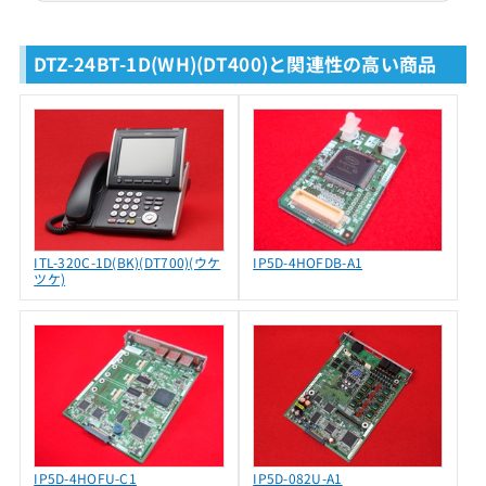
DTZ-24BT-1D(WH)(DT400)と関連性の高い商品
ITL-320C-1D(BK)(DT700)(ウケ
IP5D-4HOFDB-A1
ツケ)
IP5D-4HOFU-C1
IP5D-082U-A1