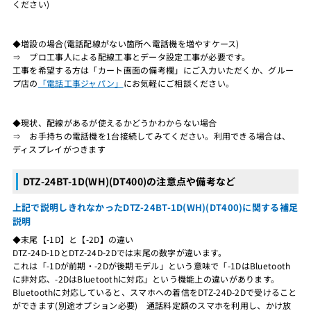
ください)
◆増設の場合(電話配線がない箇所へ電話機を増やすケース)
⇒ プロ工事人による配線工事とデータ設定工事が必要です。
工事を希望する方は「カート画面の備考欄」にご入力いただくか、グルー
プ店の
「電話工事ジャパン」
にお気軽にご相談ください。
◆現状、配線があるが使えるかどうかわからない場合
⇒ お手持ちの電話機を1台接続してみてください。利用できる場合は、
ディスプレイがつきます
DTZ-24BT-1D(WH)(DT400)の注意点や備考など
上記で説明しきれなかったDTZ-24BT-1D(WH)(DT400)に関する補足
説明
◆末尾【-1D】と【-2D】の違い
DTZ-24D-1DとDTZ-24D-2Dでは末尾の数字が違います。
これは「-1Dが前期・-2Dが後期モデル」という意味で「-1DはBluetooth
に非対応、-2DはBluetoothに対応」という機能上の違いがあります。
Bluetoothに対応していると、スマホへの着信をDTZ-24D-2Dで受けること
ができます(別途オプション必要) 通話料定額のスマホを利用し、かけ放