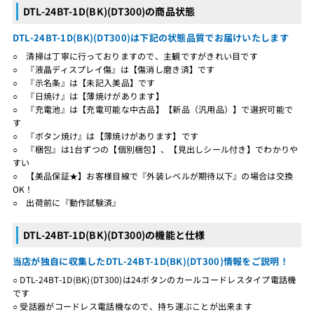
DTL-24BT-1D(BK)(DT300)の商品状態
DTL-24BT-1D(BK)(DT300)は下記の状態品質でお届けいたします
○ 清掃は丁寧に行っておりますので、主観ですがきれい目です
○ 『液晶ディスプレイ傷』は【傷消し磨き済】です
○ 『示名条』は【未記入美品】です
○ 『日焼け』は【薄焼けがあります】
○ 『充電池』は【充電可能な中古品】【新品（汎用品）】で選択可能で
す
○ 『ボタン焼け』は【薄焼けがあります】です
○ 『梱包』は1台ずつの【個別梱包】、【見出しシール付き】でわかりや
すい
○ 【美品保証★】お客様目線で『外装レベルが期待以下』の場合は交換
OK！
○ 出荷前に『動作試験済』
DTL-24BT-1D(BK)(DT300)の機能と仕様
当店が独自に収集したDTL-24BT-1D(BK)(DT300)情報をご説明！
○ DTL-24BT-1D(BK)(DT300)は24ボタンのカールコードレスタイプ電話機
です
○ 受話器がコードレス電話機なので、持ち運ぶことが出来ます