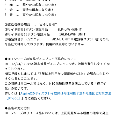
3 赤 → 華やかな印象になります
4 金 → 豪快な印象になります
5 青 → 爽やかな印象になります
②電話機壁掛用品 → WM-L UNIT
③サイド部分8ボタン増設用品 → 8LK-L(WH)UNIT
④サイド部分16ボタン増設用品 → 16LK-L(WH)UNIT
⑤通話録音ボトムユニット → ADA-L UNIT ※電話機スタンド部分の爪
を当社で補修しております。使用には支障ございません
◆DTLシリーズの液晶ディスプレイ不具合について
DTL-12/24/32Dの各端末液晶ディスプレイにつき、故障が発生しやすくな
っております。
NEC見解としましては「5年以上利用かつ湿度90％以上」の場合に生じや
すくなるとのことです。
この問題はリコールではなく、NEC信頼性基準を満たしている「経年劣
化」の扱いです。
詳しくは【
AspireXのディスプレイ故障は修理可能？意外な原因と対策方法
【DT-300】
】をご確認ください。
◆当店の対応方針
DTLシリーズのリユース品においては、上記問題がある程度の確率で発生