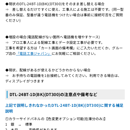
◆現状のDTL-24BT-1D(BK)(DT300)をそのまま差し替える場合
⇒ 差し替えるだけですぐに使え、工事人による施工は不要です。(同一型
番のみ保証、型番が違う電話機をつけたい場合は事前に接続可否をご質問
ください)
◆増設の場合(電話配線がない箇所へ電話機を増やすケース)
⇒ プロ工事人による配線工事とデータ設定工事が必要です。
工事を希望する方は「カート画面の備考欄」にご入力いただくか、グルー
プ店の
「電話工事ジャパン」
にお気軽にご相談ください。
◆現状、配線があるが使えるかどうかわからない場合
⇒ お手持ちの電話機を1台接続してみてください。利用できる場合は、
ディスプレイがつきます
DTL-24BT-1D(BK)(DT300)の注意点や備考など
上記で説明しきれなかったDTL-24BT-1D(BK)(DT300)に関する補足
説明
①カラーサイドパネルの【色変更オプション可能(在庫分のみ)】
1 銀 → 標準
2 木目 → 高級感があります