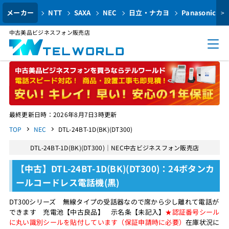
メーカー
NTT
SAXA
NEC
日立・ナカヨ
Panasonic
>
中古美品ビジネスフォン販売店
最終更新日時：2026年8月7日3時更新
TOP
NEC
DTL-24BT-1D(BK)(DT300)
DTL-24BT-1D(BK)(DT300)｜NEC中古ビジネスフォン販売店
【中古】DTL-24BT-1D(BK)(DT300)：24ボタンカ
ールコードレス電話機(黒)
DT300シリーズ 無線タイプの受話器なので席から少し離れて電話が
できます 充電池【中古良品】 示名条【未記入】
★認証番号シール
に丸い識別シールを貼付しています（保証申請時に必要）
在庫状況に