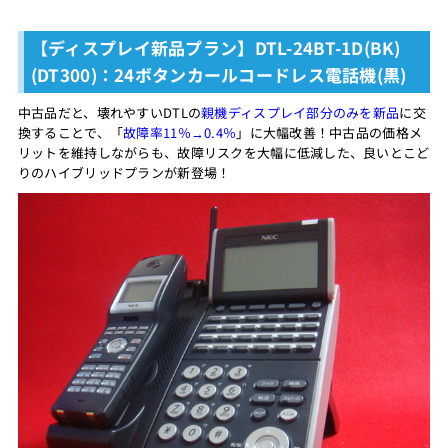
【ディスプレイ新品プラン】DTL-24BT-1D(BK)
(DT300)：24ボタンカールコードレス電話機(黒)
中古品だと、壊れやすいDTLの
親機ディスプレイ部分のみを新品
に交
換することで、「
故障率11％→0.4％
」に大幅改善！中古品の価格メ
リットを維持しながらも、故障リスクを大幅に低減した、良いとこど
りのハイブリッドプランが新登場！