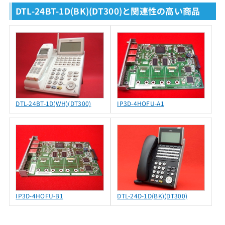
DTL-24BT-1D(BK)(DT300)と関連性の高い商品
DTL-24BT-1D(WH)(DT300)
IP3D-4HOFU-A1
IP3D-4HOFU-B1
DTL-24D-1D(BK)(DT300)