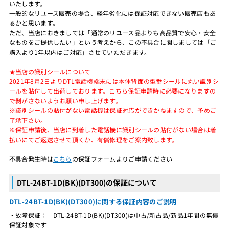
いたします。
一般的なリユース販売の場合、経年劣化には保証対応できない販売店もあ
るかと思います。
ただ、当店におきましては「通常のリユース品よりも高品質で安心・安全
なものをご提供したい」という考えから、この不具合に関しましては「ご
購入より1年以内はご対応」させていただきます。
★当店の識別シールについて
2021年8月2日よりDTL電話機端末には本体背面の型番シールに丸い識別シ
ールを貼付して出荷しております。こちら保証申請時に必要になりますの
で剥がさないようお願い申し上げます。
※識別シールの貼付がない電話機は保証対応ができかねますので、予めご
了承下さい。
※保証申請後、当店に到着した電話機に識別シールの貼付がない場合は着
払いにてご返送させて頂くか、有償修理をご案内致します。
不具合発生時は
こちら
の保証フォームよりご申請ください
DTL-24BT-1D(BK)(DT300)の保証について
DTL-24BT-1D(BK)(DT300)に関する保証内容のご説明
・故障保証： DTL-24BT-1D(BK)(DT300)は中古/新古品/新品1年間の無償
保証対象です