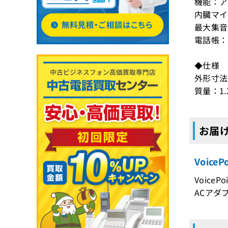
機能：ア
内臓マイ
最大集音
電話帳：ア
◆仕様
外形寸法：
質量：1.
お届けす
Voic
VoicePo
ACアダ