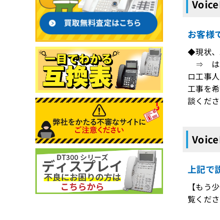
Voic
お客様
◆現状、
⇒ はい
ロ工事人
工事を希
談くださ
Voic
上記で説
【もう少
覧くださ