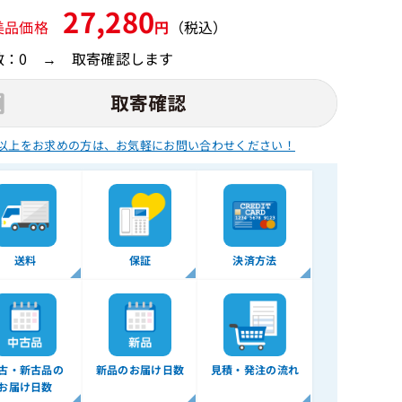
27,280
美品価格
円
（税込）
数：0 → 取寄確認します
以上をお求めの方は、
お気軽にお問い合わせください！
送料
保証
決済方法
古・新古品の
新品のお届け日数
見積・発注の流れ
お届け日数