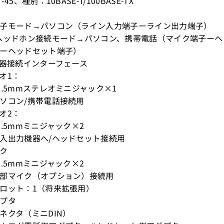
45、種別：10BASE-T/100BASE-TX
子モード→パソコン（ライン入力端子ーライン出力端子）
ヘッドホン接続モード→パソコン、携帯電話（マイク端子ー
ーヘッドセット端子）
機器接続インターフェース
オ1：
3.5mmステレオミニジャック×1
ソコン/携帯電話接続用
オ2：
3.5mmミニジャック×2
入出力機器へ/ヘッドセット接続用
ク
3.5mmミニジャック×2
部マイク（オプション）接続用
ロット：1（将来拡張用）
プタ
ネクタ（ミニDIN）