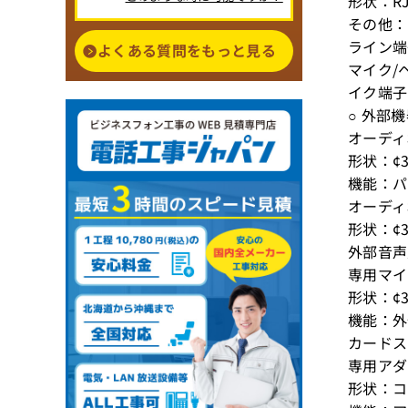
形状：RJ-
その他：
ライン端
よくある質問をもっと見る
マイク/
イク端子
○ 外部
オーディ
形状：¢
機能：パ
オーディ
形状：¢
外部音声
専用マイ
形状：¢
機能：外
カードス
専用アダ
形状：コ