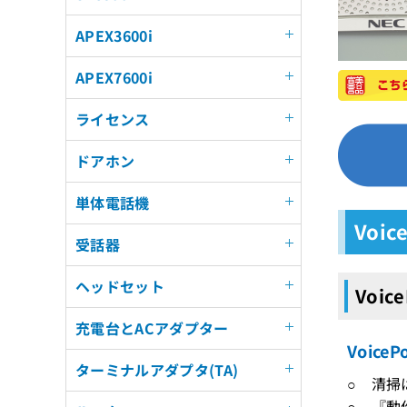
APEX3600i
APEX7600i
ライセンス
ドアホン
単体電話機
Voic
受話器
ヘッドセット
Voic
充電台とACアダプター
Voic
ターミナルアダプタ(TA)
○ 清掃
○ 『動