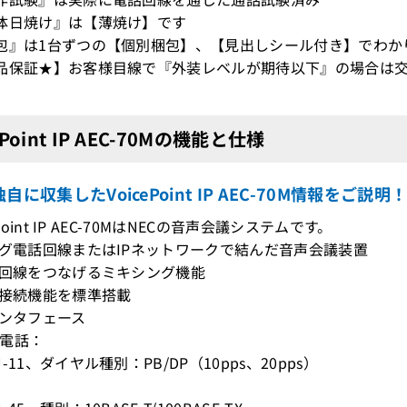
体日焼け』は【薄焼け】です
包』は1台ずつの【個別梱包】、【見出しシール付き】でわか
品保証★】お客様目線で『外装レベルが期待以下』の場合は交
ePoint IP AEC-70Mの機能と仕様
自に収集したVoicePoint IP AEC-70M情報をご説明
cePoint IP AEC-70MはNECの音声会議システムです。
ログ電話回線またはIPネットワークで結んだ音声会議装置
る回線をつなげるミキシング機能
点接続機能を標準搭載
インタフェース
電話：
-11、ダイヤル種別：PB/DP（10pps、20pps）