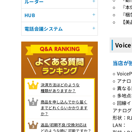
ルーター
○ 『本
○ 『梱
HUB
○ 【美
電話会議システム
Voic
当店が独
○ Voi
○ アナ
決済方法はどのような
○ 異な
種類がありますか？
○ 多地
商品を申し込んでから届く
○ 回線
までどれくらいかかります
アナログ
か？
形状：RJ
LAN：
返品/初期不良/交換対応は
どのような時に可能ですか？