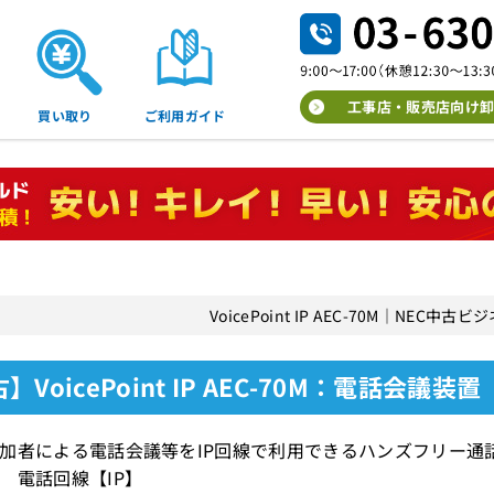
工事店・販売店向け卸
買い取り
ご利用ガイド
VoicePoint IP AEC-70M｜NEC
】VoicePoint IP AEC-70M：電話会議装置
加者による電話会議等をIP回線で利用できるハンズフリー通
 電話回線【IP】