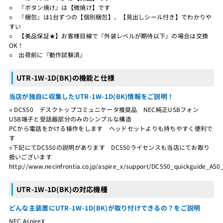
○ 『ボタン焼け』は【微焼け】です
○ 『梱包』は1台ずつの【個別梱包】、【見出しシール付き】でわかりや
すい
○ 【美品保証★】お客様目線で『外装レベルが期待以下』の場合は交換
OK！
○ 出荷前に『動作試験済』
UTR-1W-1D(BK)の機能と仕様
当店が独自に収集したUTR-1W-1D(BK)情報をご説明！
○ DC550 デスクトップコミュニケータ推奨品 NEC純正USBフォン
USB端子と受話器部分のみのシンプルな構造
PCから電話をかける操作をします ヘッドセットよりも持ちやすく便利で
す
○下記にてDC550の説明があります DC550ライセンスも当店にてお取り
扱いございます
http://www.necinfrontia.co.jp/aspire_x/support/DC550_quickguide_A5
UTR-1W-1D(BK)の対応機種
どんな主装置にUTR-1W-1D(BK)が取り付けできるの？をご説明
NEC AspireX