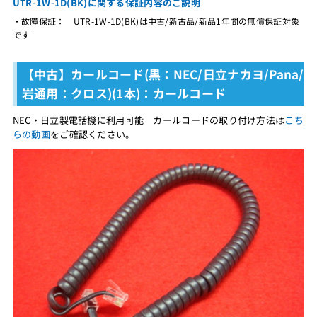
UTR-1W-1D(BK)に関する保証内容のご説明
・故障保証： UTR-1W-1D(BK)は中古/新古品/新品1年間の無償保証対象
です
【中古】カールコード(黒：NEC/日立ナカヨ/Pana/
岩通用：クロス)(1本)：カールコード
NEC・日立製電話機に利用可能 カールコードの取り付け方法は
こち
らの動画
をご確認ください。