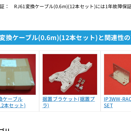
証： RJ61変換ケーブル(0.6m)(12本セット)には1年故障
1変換ケーブル(0.6m)(12本セット)と関連性
変換ケーブル
据置ブラケット(据置プ
IP3WW-RA
)(12本セット)
ラ)
SET
ゴリ