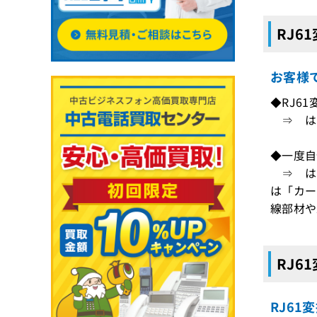
RJ6
お客様
◆RJ6
⇒ は
◆一度自
⇒ は
は「カー
線部材や
RJ6
RJ61