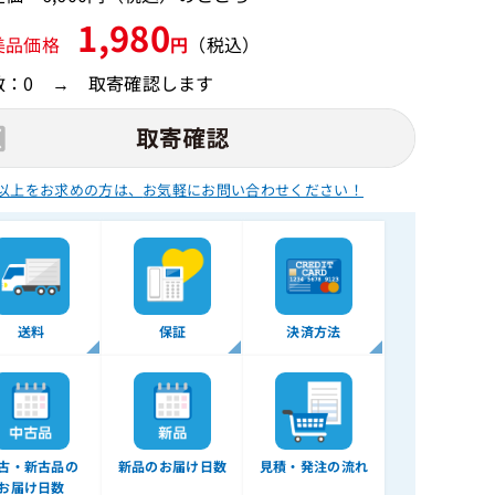
1,980
美品価格
円
（税込）
数：0 → 取寄確認します
以上をお求めの方は、
お気軽にお問い合わせください！
送料
保証
決済方法
古・新古品の
新品のお届け日数
見積・発注の流れ
お届け日数