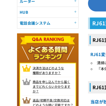
ルーター
HUB
RJ6
電話会議システム
RJ6
RJ61
○ 清掃
決済方法はどのような
○ 『本
種類がありますか？
商品を申し込んでから届く
RJ6
までどれくらいかかります
か？
返品/初期不良/交換対応は
当店が独
どのような時に可能ですか？