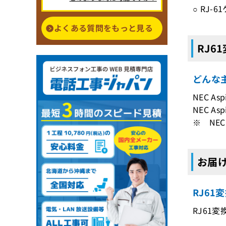
○ RJ-
よくある質問をもっと見る
RJ6
どんな主
NEC Asp
NEC Asp
※ NEC
お届け
RJ61
RJ61変