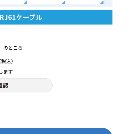
：RJ61ケーブル
込）のところ
（税込）
します