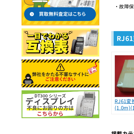
・故障保
RJ6
RJ61
(1.0m
掲載カテ