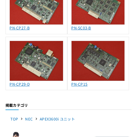
PN-CP27-B
PN-SC03-B
PN-CP29-D
PN-CP15
掲載カテゴリ
TOP
NEC
APEX3600i ユニット