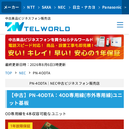
メーカー
NTT
SAXA
NEC
日立・ナカヨ
Panasonic
>
中古美品ビジネスフォン販売店
最終更新日時：2026年8月6日3時更新
TOP
NEC
PN-4ODTA
PN-4ODTA｜NEC中古ビジネスフォン販売店
【中古】PN-4ODTA：4OD専用線(市外専用線)ユニ
ット基板
OD専用線を4本収容可能なユニット