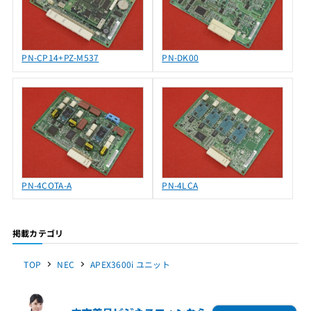
PN-CP14+PZ-M537
PN-DK00
PN-4COTA-A
PN-4LCA
掲載カテゴリ
TOP
NEC
APEX3600i ユニット