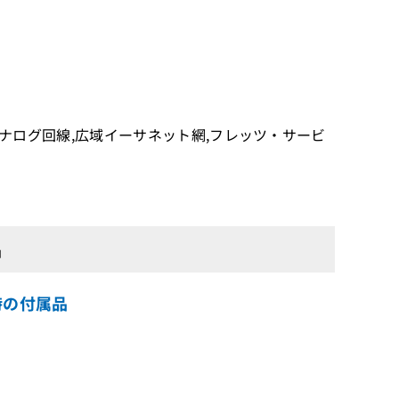
専用線,アナログ回線,広域イーサネット網,フレッツ・サービ
品
入時の付属品