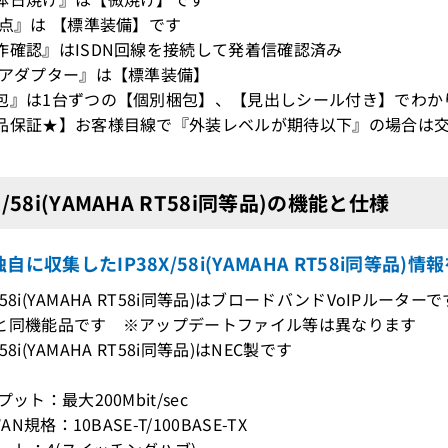
T点』は 【標準装備】です
作確認』はISDN回線を接続して発着信確認済み
Cアダプター』は【標準装備】
包』は1台ずつの【個別梱包】、【見出しシール付き】でわか
品保証★】お客様目線で『外装レベルが期待以下』の場合は交
X/58i(YAMAHA RT58i同等品)の機能と仕様
自に収集したIP38X/58i(YAMAHA RT58i同等品)
8X/58i(YAMAHA RT58i同等品)はブロードバンドVoIPルーターで
58iと同機能品です ※アップデートファイル等は異なります
X/58i(YAMAHA RT58i同等品)はNEC製です
プット：最大200Mbit/sec
WAN規格：10BASE-T/100BASE-TX