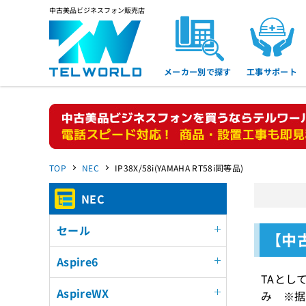
中古美品ビジネスフォン販売店
メーカー別で探す
工事サポート
TOP
NEC
IP38X/58i(YAMAHA RT58i同等品)
NEC
セール
【中古
Aspire6
TAとし
AspireWX
み ※据