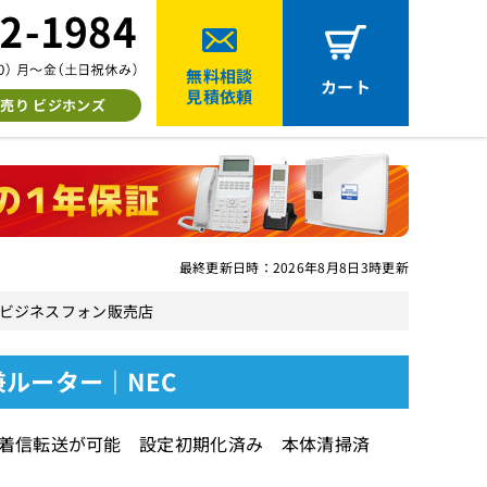
無料相談
カート
見積依頼
売り ビジホンズ
最終更新日時：2026年8月8日3時更新
EC中古ビジネスフォン販売店
TA兼ルーター｜NEC
似着信転送が可能 設定初期化済み 本体清掃済