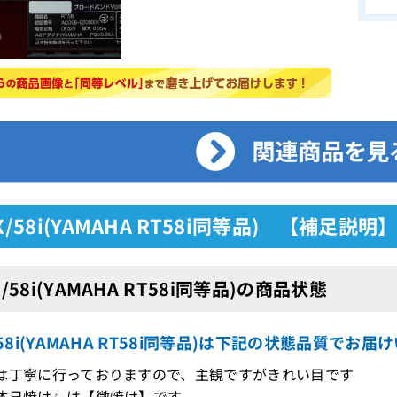
8X/58i(YAMAHA RT58i同等品) 【補足説明
X/58i(YAMAHA RT58i同等品)の商品状態
X/58i(YAMAHA RT58i同等品)は下記の状態品質でお
は丁寧に行っておりますので、主観ですがきれい目です
体日焼け』は【微焼け】です