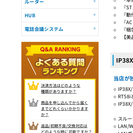
ルーター
○ 『S
○ 『動
HUB
○ 『A
電話会議システム
○ 『梱
○ 【美
IP38
当店が独
決済方法はどのような
○ IP3
種類がありますか？
○ RT
商品を申し込んでから届く
○ IP38
までどれくらいかかります
か？
○ スルー
○ LAN/
返品/初期不良/交換対応は
どのような時に可能ですか？