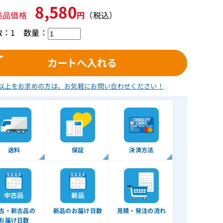
8,580
美品価格
円
（税込）
数：1
数量：
以上をお求めの方は、
お気軽にお問い合わせください！
送料
保証
決済方法
古・新古品の
新品のお届け日数
見積・発注の流れ
お届け日数