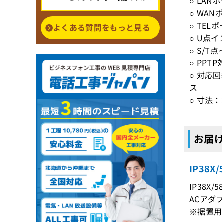
○ LAN
○ WAN
○ TEL
よくある質問をもっと見る
○ U点
○ S/
○ PPT
○ 対応回
ス
○ 寸法：2
お届け
IP38
IP38X/
ACアダ
※据置用