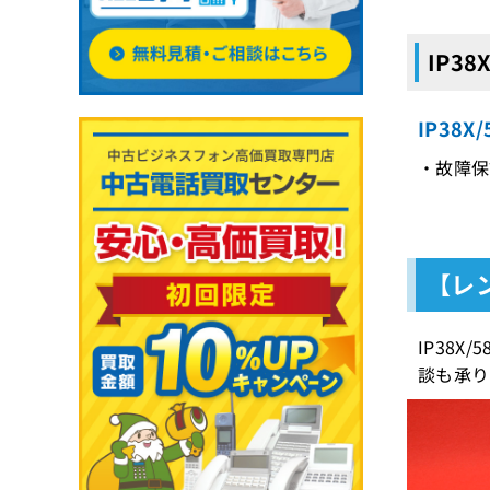
IP38
IP38
・故障保証
【レン
IP38
談も承り