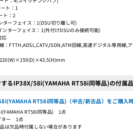
ポート：4(スイッチングハブ)
ポート：1
ポート：2
インターフェイス：1(DSU切り離し可)
T点インターフェイス：1(外付けDSUのみ接続可能)
P対応
線：FTTH,ADSL,CATV,ISDN,ATM回線,高速デジタル
20(W)×159(D)×43.5(H)mm
するIP38X/58i(YAMAHA RT58i同等品)の付属
X/58i(YAMAHA RT58i同等品)（中古/新古品）をご購
58i(YAMAHA RT58i同等品) 1点
プター 1点
品は欠品時付属しない場合があります