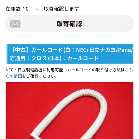
在庫数：0 → 取寄確認します
【中古】カールコード(白：NEC/日立ナカヨ/Pana/
岩通用：クロス)(1本)：カールコード
NEC・日立製電話機に利用可能 カールコードの取り付け方法は
こち
らの動画
をご確認ください。