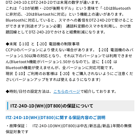
DTZ-24D-1DとDTZ-24D-2Dでは末尾の数字が違います。
これは「-1Dが前期・-2Dが後期モデル」という意味で「-1DはBluetooth
に非対応、-2DはBluetoothに対応」という機能上の違いがあります。
Bluetoothに対応していると、スマホへの着信をDTZ-24D-2Dで受けること
ができます(別途オプション必要) 通話料定額のスマホを利用し、かけ放
題回線としてDTZ-24D-2Dでかけると経費削減になります。
◆末尾【-1D】と【-2D】電話機の制限事項
CCPUのバージョンにより使えない場合があります。【-2D】電話機のみバ
ージョン1.50以降の対応となり、それ以下のバージョンでは利用できませ
ん(Bluetooth機能がバージョン1.50からなので)。逆に【-1D】は
Bluetooth機能が使えませんが、全バージョンに対応可能です。
現状【-1D】ご利用のお客様は【-2D】をご購入されないようにご注意くだ
さい(バージョンアップをすれば使えるようになります)
◆時刻/日付の設定方法は、
こちらのページ
で紹介しております。
ITZ-24D-1D(WH)(DT800)の保証について
ITZ-24D-1D(WH)(DT800)に関する保証内容のご説明
・故障保証： ITZ-24D-1D(WH)(DT800)は中古/新古品/新品1年間の無償
保証対象です