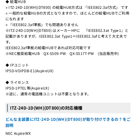
◆ 給電HUB
○ ITZ-24D-1D(WH)(DT800) の給電HUB方式は 『IEEE802.3af方式』 です
○ 一般的な給電HUBの方式となりますので、ほとんどの給電HUBでご利用
になれます
○ 『IEEE802.3af準拠』でも問題ありません
※ITZ-24D-1D(WH)(DT800) はメーカーHPに 『IEEE802.3at Type1』と
記載がありますが、IEEE802.3at Type1＝IEEE802.3afと考えて大丈夫で
す。
IEEE802.3af準拠の給電HUBであれば対応可能です
※NEC推奨給電HUB QX-S509-PW QX-S517T-PW (当店販売中)
◆ IPユニット
IP5D-VOIPDB-E1(AspireUX)
◆ ライセンス
IP5D-1PTEL等(AspireUX)
※逆に、通常の電話機ユニットは不要となります。
ITZ-24D-1D(WH)(DT800)の対応機種
どんな主装置にITZ-24D-1D(WH)(DT800)が取り付けできるの？をご
説明
NEC AspireWX