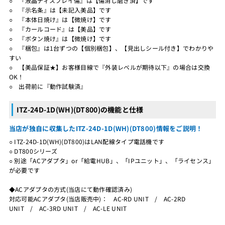
○ 『液晶ディスプレイ傷』は【傷消し磨き済】です
○ 『示名条』は【未記入美品】です
○ 『本体日焼け』は【微焼け】です
○ 『カールコード』は【美品】です
○ 『ボタン焼け』は【微焼け】です
○ 『梱包』は1台ずつの【個別梱包】、【見出しシール付き】でわかりや
すい
○ 【美品保証★】お客様目線で『外装レベルが期待以下』の場合は交換
OK！
○ 出荷前に『動作試験済』
ITZ-24D-1D(WH)(DT800)の機能と仕様
当店が独自に収集したITZ-24D-1D(WH)(DT800)情報をご説明！
○ ITZ-24D-1D(WH)(DT800)はLAN配線タイプ電話機です
○ DT800シリーズ
○ 別途「ACアダプタ」or「給電HUB」、「IPユニット」、「ライセンス」
が必要です
◆ACアダプタの方式(当店にて動作確認済み)
対応可能ACアダプタ(当店販売中)： AC-RD UNIT / AC-2RD
UNIT / AC-3RD UNIT / AC-LE UNIT