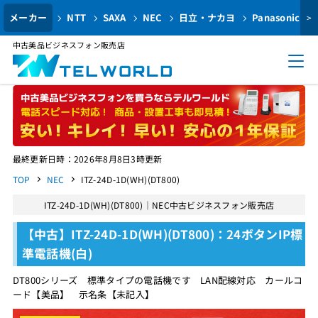
メーカー
NTT
SAXA
NEC
日立・ナカヨ
Panasonic
>
中古美品ビジネスフォン販売店
最終更新日時：2026年8月8日3時更新
TOP
NEC
ITZ-24D-1D(WH)(DT800)
ITZ-24D-1D(WH)(DT800)｜NEC中古ビジネスフォン販売店
【中古】ITZ-24D-1D(WH)(DT800)：24ボタンIP標
準電話機(白)
DT800シリーズ 標準タイプの電話機です LAN配線対応 カールコ
ード【美品】 示名条【未記入】