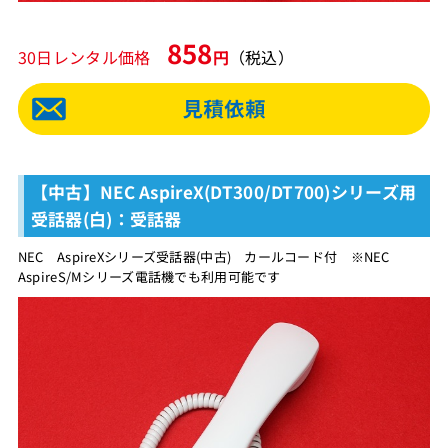
858
30日レンタル価格
円
（税込）
【中古】NEC AspireX(DT300/DT700)シリーズ用
受話器(白)：受話器
NEC AspireXシリーズ受話器(中古) カールコード付 ※NEC
AspireS/Mシリーズ電話機でも利用可能です