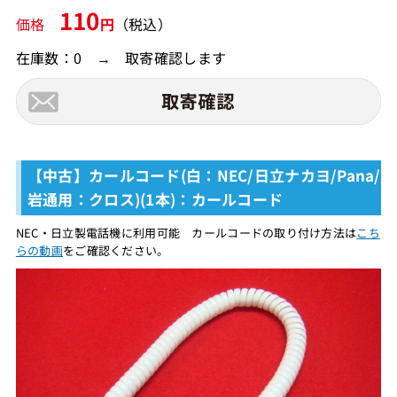
110
価格
円
（税込）
在庫数：0 → 取寄確認します
【中古】カールコード(白：NEC/日立ナカヨ/Pana/
岩通用：クロス)(1本)：カールコード
NEC・日立製電話機に利用可能 カールコードの取り付け方法は
こち
らの動画
をご確認ください。