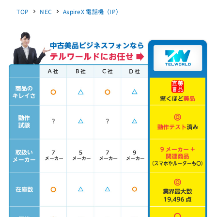
TOP
NEC
AspireX 電話機（IP）