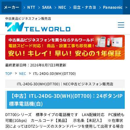
メーカー
NTT
SAXA
NEC
日立・ナカヨ
Panasonic
>
中古美品ビジネスフォン販売店
最終更新日時：2026年8月7日3時更新
TOP
NEC
ITL-24DG-3D(WH)(DT700)
ITL-24DG-3D(WH)(DT700)｜NEC中古ビジネスフォン販売店
【中古】ITL-24DG-3D(WH)(DT700)：24ボタンIP
標準電話機(白)
DT700シリーズ 標準タイプの電話機です LAN配線対応 PC接続も
可能(1Gbps) カールコード【美品】 示名条【未記入】 ※在庫状
況によってはDTZシリーズのスタンドパーツを使用して出荷する場合