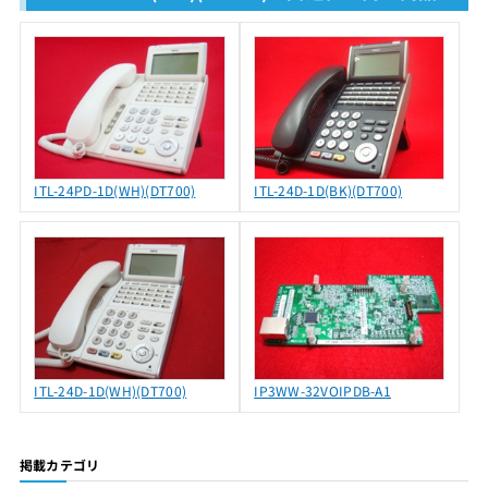
ITL-24PD-1D(WH)(DT700)
ITL-24D-1D(BK)(DT700)
ITL-24D-1D(WH)(DT700)
IP3WW-32VOIPDB-A1
掲載カテゴリ