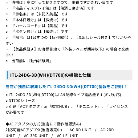
○ 清掃は丁寧に行っておりますので、主観ですがきれい目です
○ 『液晶ディスプレイ傷』は【傷消し磨き済】です
○ 『示名条』は【未記入美品】です
○ 『本体日焼け』は【微焼け】です
○ 『カールコード』は【美品】です
○ 『ボタン焼け』は【微焼け】です
○ 『梱包』は1台ずつの【個別梱包】、【見出しシール付き】でわかりや
すい
○ 【美品保証★】お客様目線で『外装レベルが期待以下』の場合は交換
OK！
○ 出荷前に『動作試験済』
ITL-24DG-3D(WH)(DT700)の機能と仕様
当店が独自に収集したITL-24DG-3D(WH)(DT700)情報をご説明！
○ ITL-24DG-3D(WH)(DT700)はLAN配線タイプ電話機です(ギガ対応)
○ DT700シリーズ
○ 別途「ACアダプタ」or「給電HUB」、「IPユニット」、「ライセンス」
が必要です
◆ACアダプタの方式(当店にて動作確認済み)
対応可能ACアダプタ(当店販売中)： AC-RD UNIT / AC-2RD
UNIT / AC-3RD UNIT / AC-LE UNIT