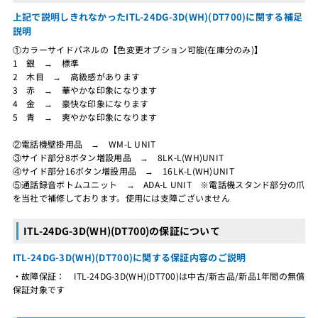
上記で説明しきれなかったITL-24DG-3D(WH)(DT700)に関する補足
説明
①カラーサイドパネルの【色変更オプション可能(在庫分のみ)】
1 銀 → 標準
2 木目 → 高級感があります
3 赤 → 華やかな印象になります
4 金 → 豪快な印象になります
5 青 → 爽やかな印象になります
②電話機壁掛用品 → WM-L UNIT
③サイド部分8ボタン増設用品 → 8LK-L(WH)UNIT
④サイド部分16ボタン増設用品 → 16LK-L(WH)UNIT
⑤通話録音ボトムユニット → ADA-L UNIT ※電話機スタンド部分の爪
を当社で補修しております。使用には支障ございません
ITL-24DG-3D(WH)(DT700)の保証について
ITL-24DG-3D(WH)(DT700)に関する保証内容のご説明
・故障保証： ITL-24DG-3D(WH)(DT700)は中古/新古品/新品1年間の無償
保証対象です