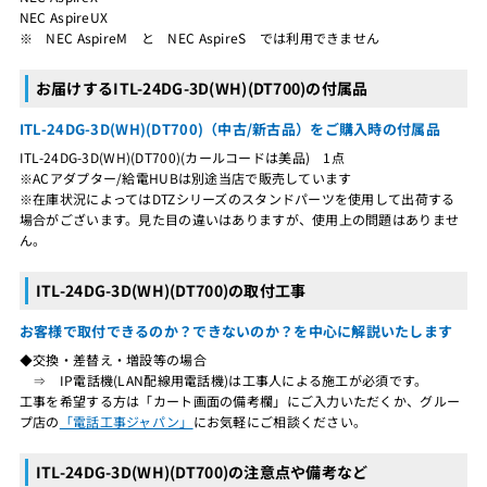
NEC AspireUX
※ NEC AspireM と NEC AspireS では利用できません
お届けするITL-24DG-3D(WH)(DT700)の付属品
ITL-24DG-3D(WH)(DT700)（中古/新古品）をご購入時の付属品
ITL-24DG-3D(WH)(DT700)(カールコードは美品) 1点
※ACアダプター/給電HUBは別途当店で販売しています
※在庫状況によってはDTZシリーズのスタンドパーツを使用して出荷する
場合がございます。見た目の違いはありますが、使用上の問題はありませ
ん。
ITL-24DG-3D(WH)(DT700)の取付工事
お客様で取付できるのか？できないのか？を中心に解説いたします
◆交換・差替え・増設等の場合
⇒ IP電話機(LAN配線用電話機)は工事人による施工が必須です。
工事を希望する方は「カート画面の備考欄」にご入力いただくか、グルー
プ店の
「電話工事ジャパン」
にお気軽にご相談ください。
ITL-24DG-3D(WH)(DT700)の注意点や備考など