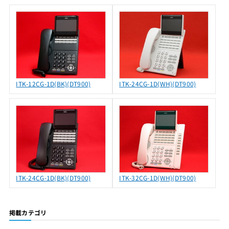
ITK-12CG-1D(BK)(DT900)
ITK-24CG-1D(WH)(DT900)
ITK-24CG-1D(BK)(DT900)
ITK-32CG-1D(WH)(DT900)
掲載カテゴリ