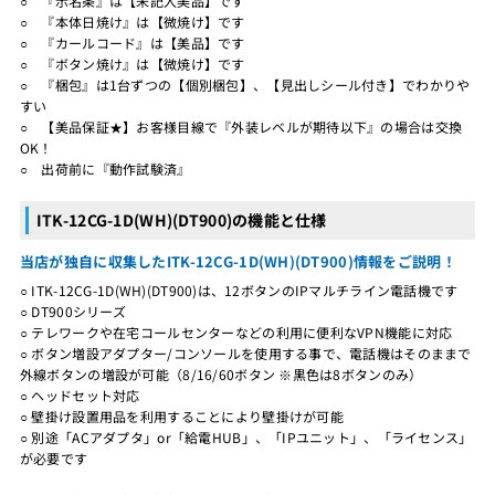
○ 『示名条』は【未記入美品】です
○ 『本体日焼け』は【微焼け】です
○ 『カールコード』は【美品】です
○ 『ボタン焼け』は【微焼け】です
○ 『梱包』は1台ずつの【個別梱包】、【見出しシール付き】でわかりや
すい
○ 【美品保証★】お客様目線で『外装レベルが期待以下』の場合は交換
OK！
○ 出荷前に『動作試験済』
ITK-12CG-1D(WH)(DT900)の機能と仕様
当店が独自に収集したITK-12CG-1D(WH)(DT900)情報をご説明！
○ ITK-12CG-1D(WH)(DT900)は、12ボタンのIPマルチライン電話機です
○ DT900シリーズ
○ テレワークや在宅コールセンターなどの利用に便利なVPN機能に対応
○ ボタン増設アダプター/コンソールを使用する事で、電話機はそのままで
外線ボタンの増設が可能（8/16/60ボタン ※黒色は8ボタンのみ）
○ ヘッドセット対応
○ 壁掛け設置用品を利用することにより壁掛けが可能
○ 別途「ACアダプタ」or「給電HUB」、「IPユニット」、「ライセンス」
が必要です