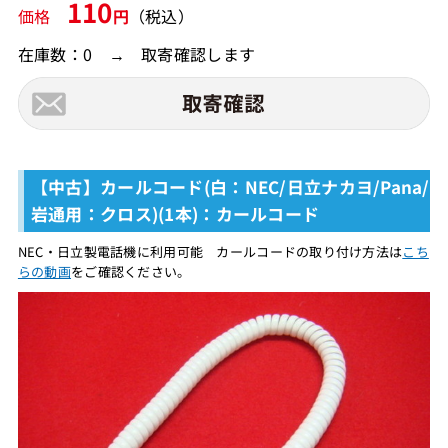
110
価格
円
（税込）
在庫数：0 → 取寄確認します
【中古】カールコード(白：NEC/日立ナカヨ/Pana/
岩通用：クロス)(1本)：カールコード
NEC・日立製電話機に利用可能 カールコードの取り付け方法は
こち
らの動画
をご確認ください。