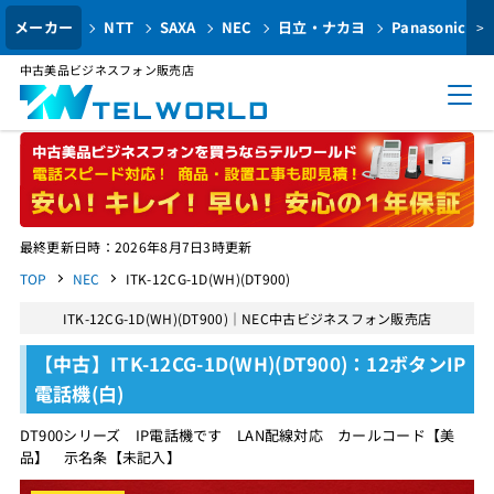
メーカー
NTT
SAXA
NEC
日立・ナカヨ
Panasonic
>
中古美品ビジネスフォン販売店
最終更新日時：2026年8月7日3時更新
TOP
NEC
ITK-12CG-1D(WH)(DT900)
ITK-12CG-1D(WH)(DT900)｜NEC中古ビジネスフォン販売店
【中古】ITK-12CG-1D(WH)(DT900)：12ボタンIP
電話機(白)
DT900シリーズ IP電話機です LAN配線対応 カールコード【美
品】 示名条【未記入】