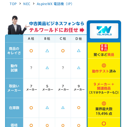
TOP
NEC
AspireWX 電話機（IP）