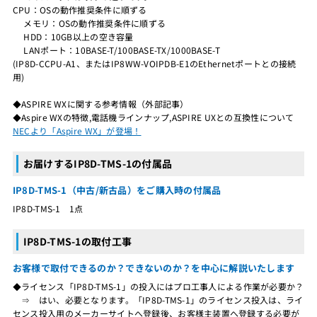
CPU：OSの動作推奨条件に順ずる
メモリ：OSの動作推奨条件に順ずる
HDD：10GB以上の空き容量
LANポート：10BASE-T/100BASE-TX/1000BASE-T
(IP8D-CCPU-A1、またはIP8WW-VOIPDB-E1のEthernetポートとの接続
用)
◆ASPIRE WXに関する参考情報（外部記事）
◆Aspire WXの特徴,電話機ラインナップ,ASPIRE UXとの互換性について
NECより「Aspire WX」が登場！
お届けするIP8D-TMS-1の付属品
IP8D-TMS-1（中古/新古品）をご購入時の付属品
IP8D-TMS-1 1点
IP8D-TMS-1の取付工事
お客様で取付できるのか？できないのか？を中心に解説いたします
◆ライセンス「IP8D-TMS-1」の投入にはプロ工事人による作業が必要か？
⇒ はい、必要となります。「IP8D-TMS-1」のライセンス投入は、ライ
センス投入用のメーカーサイトへ登録後、お客様主装置へ登録する必要が