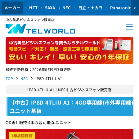
メーカー
NTT
SAXA
NEC
日立・ナカヨ
Panasonic
>
中古美品ビジネスフォン販売店
最終更新日時：2026年8月9日3時更新
TOP
NEC
IP8D-4TLIU-A1
IP8D-4TLIU-A1｜NEC中古ビジネスフォン販売店
【中古】IP8D-4TLIU-A1：4OD専用線(市外専用線)
ユニット基板
OD専用線を4本収容可能なユニット