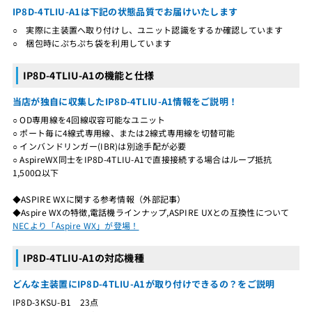
IP8D-4TLIU-A1は下記の状態品質でお届けいたします
○ 実際に主装置へ取り付けし、ユニット認識をするか確認しています
○ 梱包時にぷちぷち袋を利用しています
IP8D-4TLIU-A1の機能と仕様
当店が独自に収集したIP8D-4TLIU-A1情報をご説明！
○ OD専用線を4回線収容可能なユニット
○ ポート毎に4線式専用線、または2線式専用線を切替可能
○ インバンドリンガー(IBR)は別途手配が必要
○ AspireWX同士をIP8D-4TLIU-A1で直接接続する場合はループ抵抗
1,500Ω以下
◆ASPIRE WXに関する参考情報（外部記事）
◆Aspire WXの特徴,電話機ラインナップ,ASPIRE UXとの互換性について
NECより「Aspire WX」が登場！
IP8D-4TLIU-A1の対応機種
どんな主装置にIP8D-4TLIU-A1が取り付けできるの？をご説明
IP8D-3KSU-B1 23点