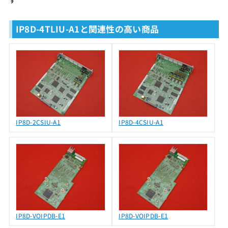
す
IP8D-4TLIU-A1と関連性の高い商品
IP8D-2CSIU-A1
IP8D-4CSIU-A1
IP8D-VOIPDB-E1
IP8D-VOIPDB-E1