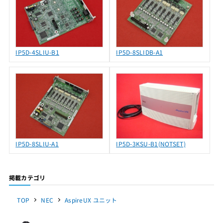
IP5D-4SLIU-B1
IP5D-8SLIDB-A1
IP5D-8SLIU-A1
IP5D-3KSU-B1(NOTSET)
掲載カテゴリ
TOP
NEC
AspireUX ユニット