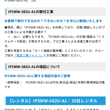
IP3WW-082U-A1 1点
IP3WW-082U-A1の取付工事
お客様で取付できるのか？できないのか？を中心に解説いたします
◆現状、既に「IP3WW-082U-A1」を利用しており、交換/増設したいがプ
ロ工事人による作業が必要か？
⇒ はい、必要となります。「IP3WW-082U-A1」の交換/増設は「シス
テムデータ設定」が発生するため、プロ工事人による派遣工事が必須で
す。
工事を希望する方は「カート画面の備考欄」にご入力いただくか、グルー
プ店の
「電話工事ジャパン」
にお気軽にご相談ください。
IP3WW-082U-A1の保証について
IP3WW-082U-A1に関する保証内容のご説明
・故障保証： IP3WW-082U-A1は中古/新古品/新品1年間の無償保証対象
です
【レンタル】IP3WW-082U-A1：30日レンタル
IP3WW-082U-A1を【 1点からレンタル 】することができます