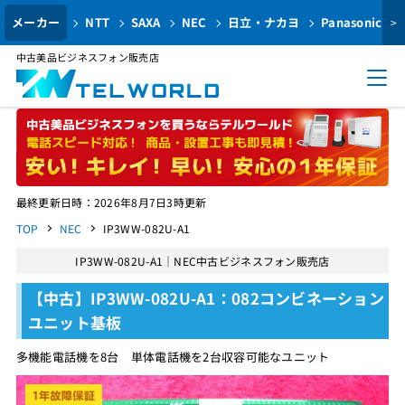
メーカー
NTT
SAXA
NEC
日立・ナカヨ
Panasonic
>
中古美品ビジネスフォン販売店
最終更新日時：2026年8月7日3時更新
TOP
NEC
IP3WW-082U-A1
IP3WW-082U-A1｜NEC中古ビジネスフォン販売店
【中古】IP3WW-082U-A1：082コンビネーション
ユニット基板
多機能電話機を8台 単体電話機を2台収容可能なユニット