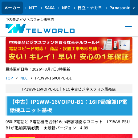
メーカー
NTT
SAXA
NEC
日立・ナカヨ
Panasonic
>
中古美品ビジネスフォン販売店
最終更新日時：2026年8月7日3時更新
TOP
NEC
IP1WW-16VOIPU-B1
IP1WW-16VOIPU-B1｜NEC中古ビジネスフォン販売店
【中古】IP1WW-16VOIPU-B1：16IP局線兼IP電
話機ユニット基板
050IP電話とIP電話機を合計16ch収容可能なユニット IP1WW-PSU-
B1が追加実装必要 ★最新バージョン 4.09