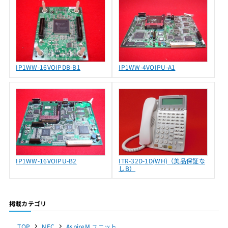
IP1WW-16VOIPDB-B1
IP1WW-4VOIPU-A1
IP1WW-16VOIPU-B2
ITR-32D-1D(WH)（美品保証な
しB）
掲載カテゴリ
TOP
NEC
AspireM ユニット