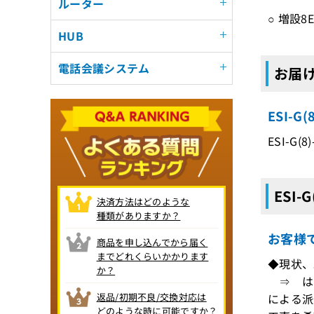
ルーター
○ 増設8
HUB
電話会議システム
お届け
ESI-
ESI-G(8
ESI-
決済方法はどのような
種類がありますか？
お客様
商品を申し込んでから届く
までどれくらいかかります
◆現状、
か？
⇒ はい
返品/初期不良/交換対応は
による派
どのような時に可能ですか？