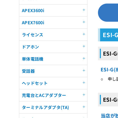
APEX3600i
APEX7600i
ESI
ライセンス
ドアホン
ESI-
単体電話機
ESI-
受話器
○ 申し
ヘッドセット
充電台とACアダプター
ESI-
ターミナルアダプタ(TA)
当店が独