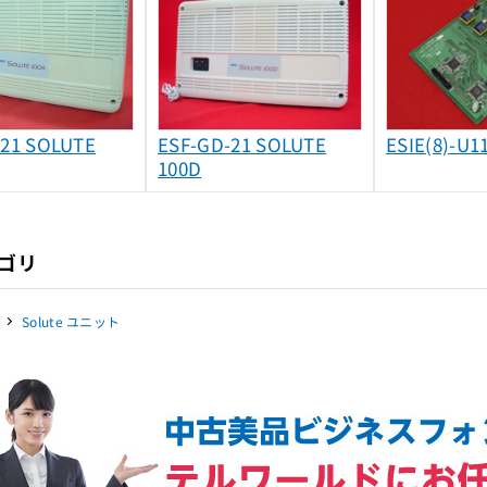
-21 SOLUTE
ESF-GD-21 SOLUTE
ESIE(8)-U1
100D
ゴリ
Solute ユニット