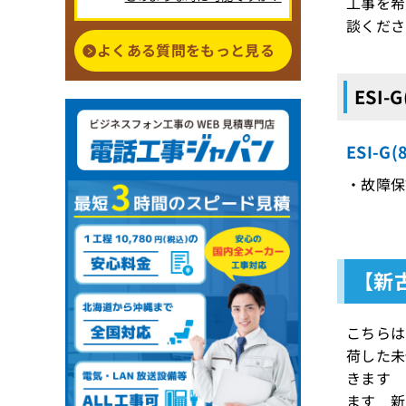
工事を希
談くださ
よくある質問をもっと見る
ESI-
ESI-
・故障保証
【新古
こちらは
荷した未
きます 
ます 新