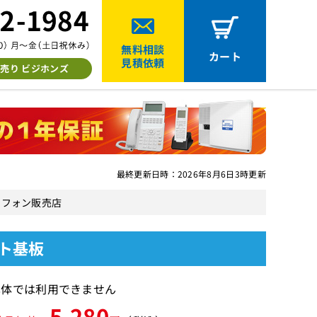
無料相談
カート
見積依頼
売り ビジホンズ
最終更新日時：2026年8月6日3時更新
ジネスフォン販売店
ット基板
単体では利用できません
5,280