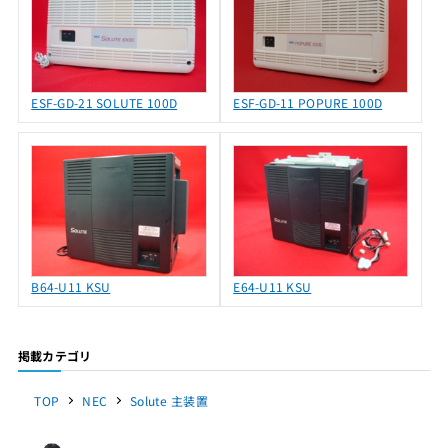
ESF-GD-21 SOLUTE 100D
ESF-GD-11 POPURE 100D
B64-U11 KSU
E64-U11 KSU
掲載カテゴリ
TOP
NEC
Solute 主装置