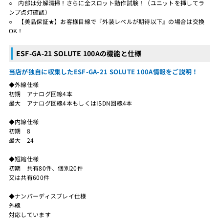
○ 内部は分解清掃！さらに全スロット動作試験！（ユニットを挿してラ
ンプ点灯確認）
○ 【美品保証★】お客様目線で『外装レベルが期待以下』の場合は交換
OK！
ESF-GA-21 SOLUTE 100Aの機能と仕様
当店が独自に収集したESF-GA-21 SOLUTE 100A情報をご説明！
◆外線仕様
初期 アナログ回線4本
最大 アナログ回線4本もしくはISDN回線4本
◆内線仕様
初期 8
最大 24
◆短縮仕様
初期 共有80件、個別20件
又は共有600件
◆ナンバーディスプレイ仕様
外線
対応しています