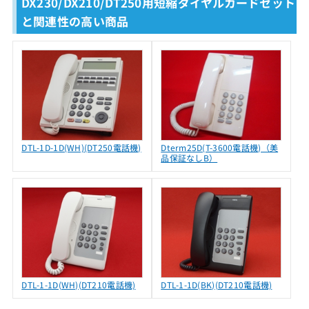
DX230/DX210/DT250用短縮ダイヤルカードセット
と関連性の高い商品
DTL-1D-1D(WH)(DT250電話機)
Dterm25D(T-3600電話機)（美
品保証なしB）
DTL-1-1D(WH)(DT210電話機)
DTL-1-1D(BK)(DT210電話機)