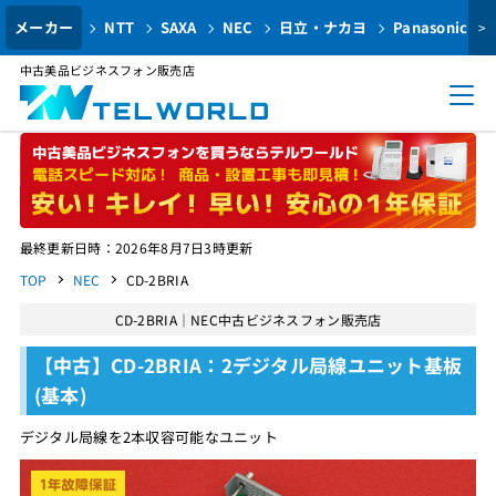
メーカー
NTT
SAXA
NEC
日立・ナカヨ
Panasonic
>
中古美品ビジネスフォン販売店
最終更新日時：2026年8月7日3時更新
TOP
NEC
CD-2BRIA
CD-2BRIA｜NEC中古ビジネスフォン販売店
【中古】CD-2BRIA：2デジタル局線ユニット基板
(基本)
デジタル局線を2本収容可能なユニット