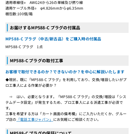
適用導線径○ AWG24から26の単線及び撚り線
適用ケーブル外径○ φ4.826mmからφ6.35mm
梱包数:100個/箱
お届けするMP588-C プラグの付属品
MP588-C プラグ（中古/新古品）をご購入時の付属品
MP588-C プラグ 1点
MP588-C プラグの取付工事
お客様で取付できるのか？できないのか？を中心に解説いたします
◆現状、既に「MP588-C プラグ」を利用しており、交換/増設したいがプ
ロ工事人による作業が必要か？
⇒ はい、必要となります。「MP588-C プラグ」の交換/増設は「シス
テムデータ設定」が発生するため、プロ工事人による派遣工事が必須で
す。
工事を希望する方は「カート画面の備考欄」にご入力いただくか、グルー
プ店の
「電話工事ジャパン」
にお気軽にご相談ください。
MP588-C プラグの保証について