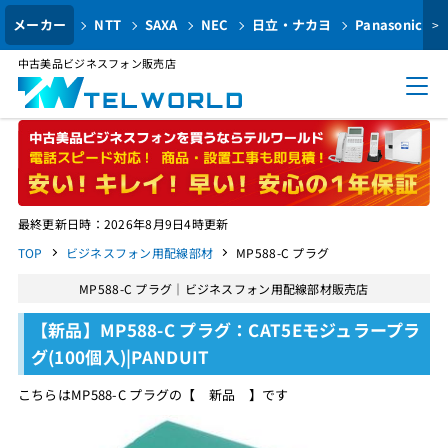
メーカー
NTT
SAXA
NEC
日立・ナカヨ
Panasonic
>
中古美品ビジネスフォン販売店
最終更新日時：2026年8月9日4時更新
TOP
ビジネスフォン用配線部材
MP588-C プラグ
MP588-C プラグ｜ビジネスフォン用配線部材販売店
【新品】MP588-C プラグ：CAT5Eモジュラープラ
グ(100個入)|PANDUIT
こちらはMP588-C プラグの【 新品 】です