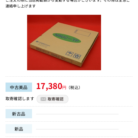
連絡申し上げます
17,380
中古美品
円
（税込）
取寄確認します
新古品
新品