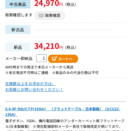
24,970
中古美品
円
（税込）
取寄確認します
新古品
34,210
新品
円
（税込）
メーカー即納品
AM9時までの発注で本日メーカーから発送
※本日発送不可時はご連絡 ※新品のみの代金引換は不可
在庫数以上をお求めの方は、
お気軽にお問い合わせください！
0.4-4P NSUC-TP(100m) （フラットケーブル｜日本製線）（UCU22-
139A）
電子ボタン、ISDN、構内電話回線のアンダーカーペット用フラットケーブ
ル(日本製線製) ※現在配線部材メーカー各社で価格改定が続いており、