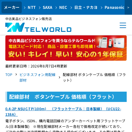
メーカー
NTT
SAXA
NEC
日立・ナカヨ
Panasonic
>
中古美品ビジネスフォン販売店
最終更新日時：2026年8月7日4時更新
TOP
ビジネスフォン用配線
配線部材 ボタンケーブル 価格順（フラ
部材
ット）
配線部材 ボタンケーブル 価格順（フラット）
0.4-2P NSUC-TP(100m) （フラットケーブル｜日本製線）（UCU22-
138A）
電子ボタン、ISDN、構内電話回線のアンダーカーペット用フラットケーブ
ル(日本製線製) ※現在配線部材メーカー各社で価格改定が続いており、
ご注文の際に当店掲載額から変動する場合がございます。その際は至急ご