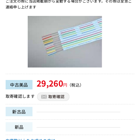
ご注文の際に当店掲載額から変動する場合がございます。その際は至急ご
連絡申し上げます
29,260
中古美品
円
（税込）
取寄確認します
新古品
新品