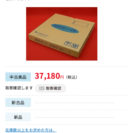
37,180
中古美品
円
（税込）
取寄確認します
新古品
新品
在庫数以上をお求めの方は、