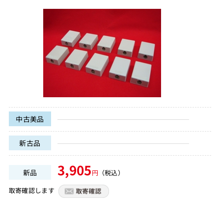
中古美品
新古品
3,905
新品
円
（税込）
取寄確認します