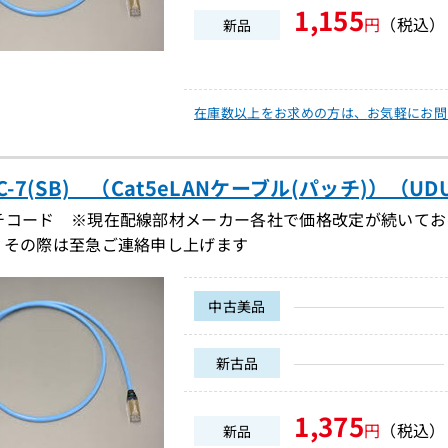
1,155
円
（税込）
新品
在庫数以上をお求めの方は、
お気軽にお問
PC-7(SB) （Cat5eLANケーブル(パッチ)）（UDU
チコード ※現在配線部材メーカー各社で価格改定が続いてお
。その際は至急ご連絡申し上げます
中古美品
新古品
1,375
円
（税込）
新品