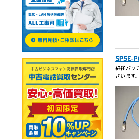
SP5E-
細径パッ
ざいます