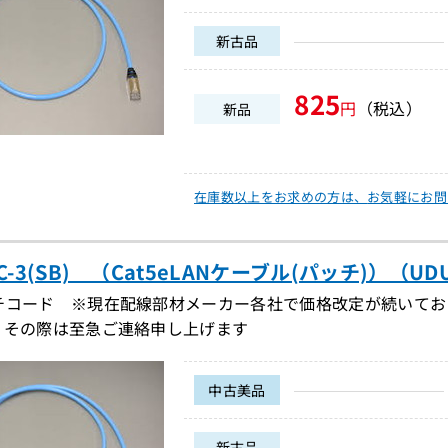
新古品
825
円
（税込）
新品
在庫数以上をお求めの方は、
お気軽にお問
PC-3(SB) （Cat5eLANケーブル(パッチ)）（UDU
チコード ※現在配線部材メーカー各社で価格改定が続いてお
。その際は至急ご連絡申し上げます
中古美品
新古品