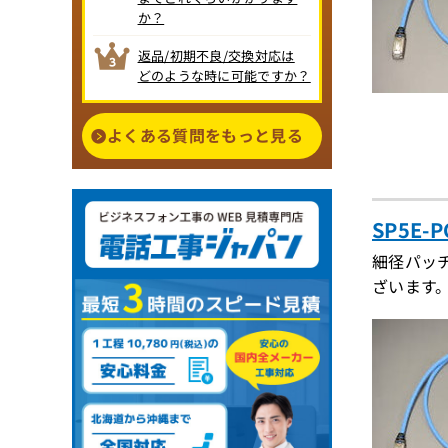
か？
返品/初期不良/交換対応は
どのような時に可能ですか？
よくある質問をもっと見る
SP5E-
細径パッ
ざいます