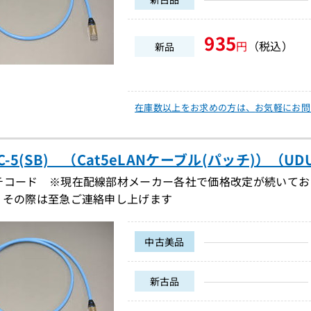
935
円
（税込）
新品
在庫数以上をお求めの方は、
お気軽にお問
PC-5(SB) （Cat5eLANケーブル(パッチ)）（UDU
チコード ※現在配線部材メーカー各社で価格改定が続いてお
。その際は至急ご連絡申し上げます
中古美品
新古品