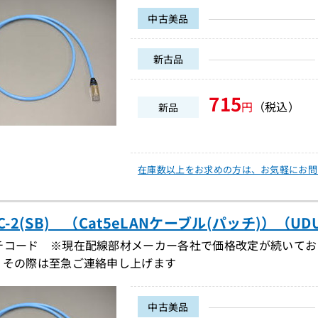
中古美品
新古品
715
円
（税込）
新品
在庫数以上をお求めの方は、
お気軽にお問
PC-2(SB) （Cat5eLANケーブル(パッチ)）（UDU
チコード ※現在配線部材メーカー各社で価格改定が続いてお
。その際は至急ご連絡申し上げます
中古美品