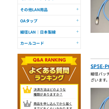
その他LAN用品
OAタップ
細径LAN｜日本製線
カールコード
SP5E-
細径パッ
ざいます
決済方法はどのような
種類がありますか？
商品を申し込んでから届く
までどれくらいかかります