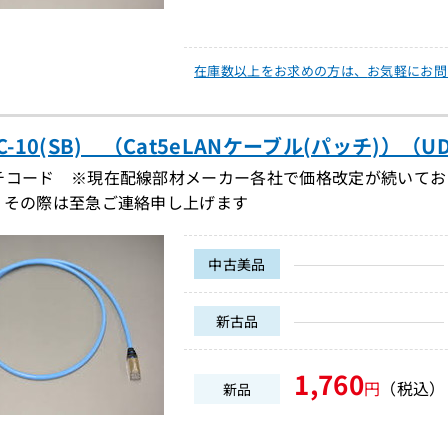
在庫数以上をお求めの方は、
お気軽にお問
PC-10(SB) （Cat5eLANケーブル(パッチ)）（UD
チコード ※現在配線部材メーカー各社で価格改定が続いてお
。その際は至急ご連絡申し上げます
中古美品
新古品
1,760
円
（税込）
新品