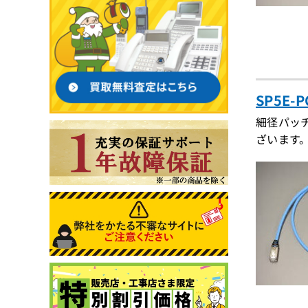
SP5E-
細径パッ
ざいます