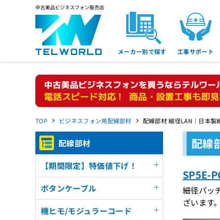
中古美品ビジネスフォン販売店
メーカー別で探す
工事サポート
TOP
ビジネスフォン用配線部材
配線部材 細径LAN｜日本製線
配線部
配線部材
【期間限定】特価値下げ！
SP5E-
ボタンケーブル
細径パッ
ざいます
機ヒモ/モジュラーコード