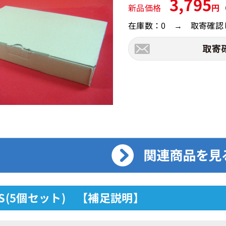
3,795
新品価格
円
在庫数：0 → 取寄確認
6S(5個セット) 【補足説明】