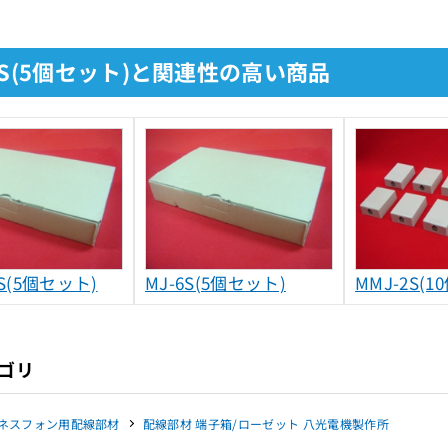
6S(5個セット)と関連性の高い商品
2S(5個セット)
MJ-6S(5個セット)
MMJ-2S(
ゴリ
ネスフォン用配線部材
配線部材 端子箱/ローゼット 八光電機製作所