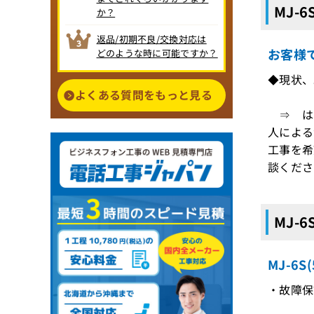
MJ-
か？
返品/初期不良/交換対応は
お客様
どのような時に可能ですか？
◆現状、
よくある質問をもっと見る
⇒ はい
人による
工事を希
談くださ
MJ-
MJ-6
・故障保