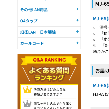
MJ-
その他LAN用品
MJ-6
OAタップ
○ 清掃
細径LAN｜日本製線
○ 『動
○ 『本
カールコード
※ 『新
場合がご
お届け
MJ-6
決済方法はどのような
MJ-6S
種類がありますか？
商品を申し込んでから届く
までどれくらいかかります