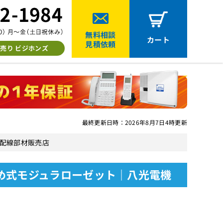
無料相談
カート
見積依頼
売り ビジホンズ
最終更新日時：2026年8月7日4時更新
ン用配線部材販売店
ジ止め式モジュラローゼット｜八光電機