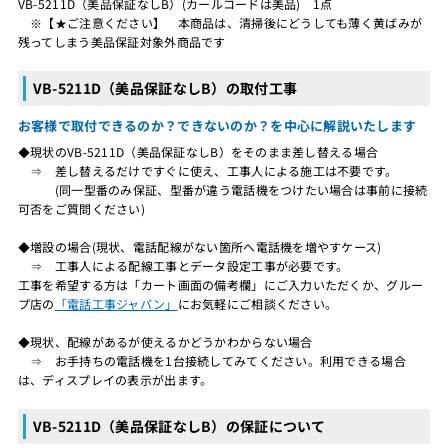
VB-5211D（美品保証なしB）(カールコードは美品) 1点
※【★ご注意ください】 本商品は、清掃後にどうしても薄く黄ばみが
残ってしまう美品保証対象外商品です
VB-5211D（美品保証なしB）の取付工事
お客様で取付できるのか？できないのか？を中心に解説いたします
◆現状のVB-5211D（美品保証なしB）をそのまま差し替える場合
⇒ 差し替えるだけですぐに使え、工事人による施工は不要です。
(同一型番のみ保証、型番が違う電話機をつけたい場合は事前に接続
可否をご質問ください)
◆増設の場合(現状、電話配線がない箇所へ電話機を増やすケース)
⇒ 工事人による配線工事とデータ設定工事が必要です。
工事を希望する方は「カート画面の備考欄」にご入力いただくか、グルー
プ店の
「電話工事ジャパン」
にお気軽にご相談ください。
◆現状、配線があるが使えるかどうかわからない場合
⇒ お手持ちの電話機を1台接続してみてください。利用できる場合
は、ディスプレイの表示が出ます。
VB-5211D（美品保証なしB）の保証について