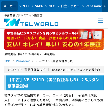
メーカー
NTT
SAXA
NEC
日立・ナカヨ
Panasonic
>
中古美品ビジネスフォン販売店
最終更新日時：2026年8月7日4時更新
TOP
Panasonic
VB-5211D（美品保証なしB）
VB-5211D（美品保証なしB）｜Panasonic中古ビジネスフォン販売店
【中古】VB-5211D（美品保証なしB）：5ボタン
標準電話機
標準タイプの電話機です カールコード【美品】 示名条【未記
入】 ※【★ご注意ください】 本商品は、清掃後にどうしても薄
く黄ばみが残ってしまう美品保証対象外商品です