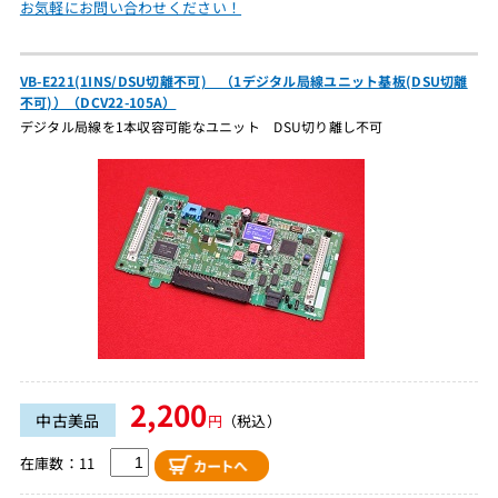
お気軽にお問い合わせください！
VB-E221(1INS/DSU切離不可) （1デジタル局線ユニット基板(DSU切離
不可)）（DCV22-105A）
デジタル局線を1本収容可能なユニット DSU切り離し不可
2,200
中古美品
円
（税込）
在庫数：11