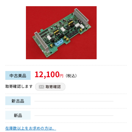
12,100
中古美品
円
（税込）
取寄確認します
新古品
新品
在庫数以上をお求めの方は、