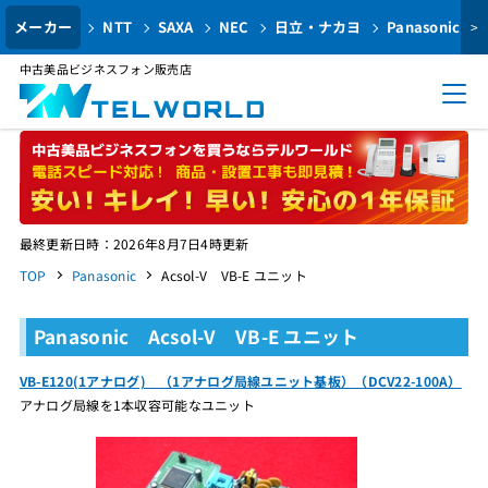
メーカー
NTT
SAXA
NEC
日立・ナカヨ
Panasonic
>
中古美品ビジネスフォン販売店
最終更新日時：2026年8月7日4時更新
TOP
Panasonic
Acsol-V VB-E ユニット
Panasonic Acsol-V VB-E ユニット
VB-E120(1アナログ) （1アナログ局線ユニット基板）（DCV22-100A）
アナログ局線を1本収容可能なユニット