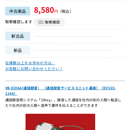
8,580
中古美品
円
（税込）
取寄確認します
新古品
新品
在庫数以上をお求めの方は、
お気軽にお問い合わせください！
VB-E206A(通話録音) （通話録音サービスユニット基板）（DCV22-
114A）
通話録音用システム「2Way」。録音した通話を社内の別の人間へ転送し
たり社内の別の人間へ音声で要件を伝えることができます