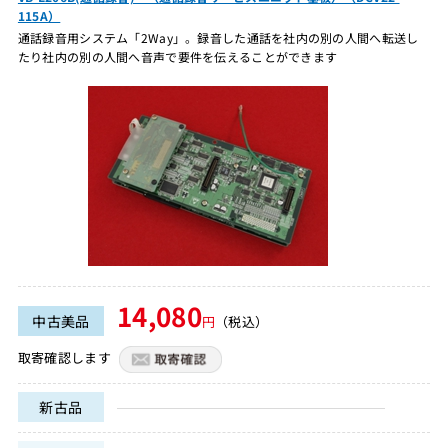
115A）
通話録音用システム「2Way」。録音した通話を社内の別の人間へ転送し
たり社内の別の人間へ音声で要件を伝えることができます
14,080
中古美品
円
（税込）
取寄確認します
新古品