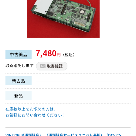
7,480
中古美品
円
（税込）
取寄確認します
新古品
新品
在庫数以上をお求めの方は、
お気軽にお問い合わせください！
VB-E206B(通話録音) （通話録音サービスユニット基板）（DCV22-