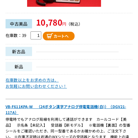
10,780
中古美品
円
（税込）
在庫数：39
新古品
新品
在庫数以上をお求めの方は、
お気軽にお問い合わせください！
VB-F611KPA-W （24ボタン漢字アナログ停電電話機(白)）（DGV21-
117A）
停電時でもアナログ局線を利用して通話ができます カールコード【美
品】 示名条【未記入】 受話器【新モデル】 ※電話機【裏面】の型番
シールをご確認いただき、同一型番であるかお確かめの上、ご注文下さ
い。 ※在庫不足時は岩通のWXシリーズの受話器となります 機能上の違