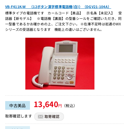
VB-F411K-W （12ボタン漢字標準電話機(白)）（DGV21-104A）
標準タイプの電話機です カールコード【美品】 示名条【未記入】 受
話器【新モデル】 ※電話機【裏面】の型番シールをご確認いただき、同
一型番であるかお確かめの上、ご注文下さい。 ※在庫不足時は岩通のWX
シリーズの受話器となります 機能上の違いはございません。
13,640
中古美品
円
（税込）
取寄確認します