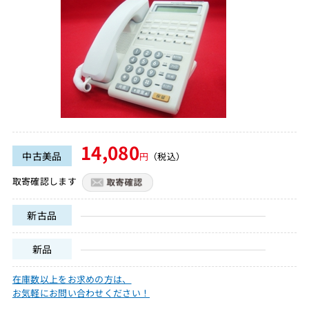
14,080
中古美品
円
（税込）
取寄確認します
新古品
新品
在庫数以上をお求めの方は、
お気軽にお問い合わせください！