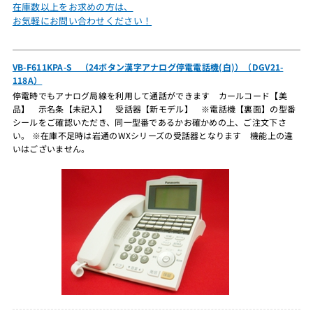
在庫数以上をお求めの方は、
お気軽にお問い合わせください！
VB-F611KPA-S （24ボタン漢字アナログ停電電話機(白)）（DGV21-
118A）
停電時でもアナログ局線を利用して通話ができます カールコード【美
品】 示名条【未記入】 受話器【新モデル】 ※電話機【裏面】の型番
シールをご確認いただき、同一型番であるかお確かめの上、ご注文下さ
い。 ※在庫不足時は岩通のWXシリーズの受話器となります 機能上の違
いはございません。