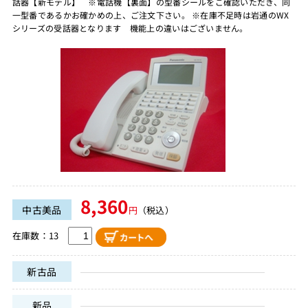
話器【新モデル】 ※電話機【裏面】の型番シールをご確認いただき、同
一型番であるかお確かめの上、ご注文下さい。 ※在庫不足時は岩通のWX
シリーズの受話器となります 機能上の違いはございません。
8,360
中古美品
円
（税込）
在庫数：13
新古品
新品