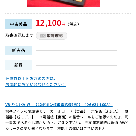
12,100
中古美品
円
（税込）
取寄確認します
新古品
新品
在庫数以上をお求めの方は、
お気軽にお問い合わせください！
VB-F411KA-W （12ボタン標準電話機(白)）（DGV21-100A）
標準タイプの電話機です カールコード【美品】 示名条【未記入】 受
話器【新モデル】 ※電話機【裏面】の型番シールをご確認いただき、同
一型番であるかお確かめの上、ご注文下さい。 ※在庫不足時は岩通のWX
シリーズの受話器となります 機能上の違いはございません。