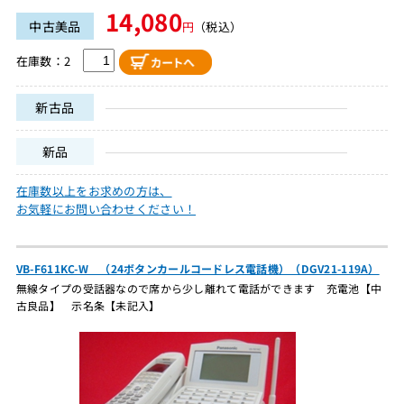
14,080
中古美品
円
（税込）
在庫数：2
新古品
新品
在庫数以上をお求めの方は、
お気軽にお問い合わせください！
VB-F611KC-W （24ボタンカールコードレス電話機）（DGV21-119A）
無線タイプの受話器なので席から少し離れて電話ができます 充電池【中
古良品】 示名条【未記入】