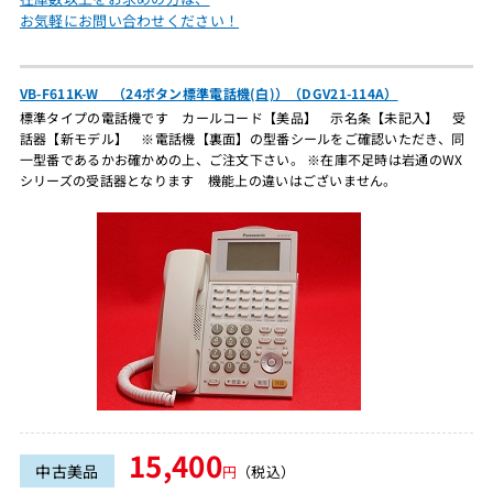
お気軽にお問い合わせください！
VB-F611K-W （24ボタン標準電話機(白)）（DGV21-114A）
標準タイプの電話機です カールコード【美品】 示名条【未記入】 受
話器【新モデル】 ※電話機【裏面】の型番シールをご確認いただき、同
一型番であるかお確かめの上、ご注文下さい。 ※在庫不足時は岩通のWX
シリーズの受話器となります 機能上の違いはございません。
15,400
中古美品
円
（税込）