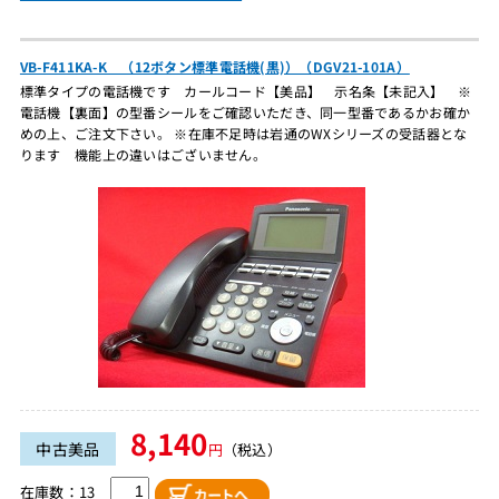
VB-F411KA-K （12ボタン標準電話機(黒)）（DGV21-101A）
標準タイプの電話機です カールコード【美品】 示名条【未記入】 ※
電話機【裏面】の型番シールをご確認いただき、同一型番であるかお確か
めの上、ご注文下さい。 ※在庫不足時は岩通のWXシリーズの受話器とな
ります 機能上の違いはございません。
8,140
中古美品
円
（税込）
在庫数：13