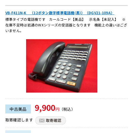
VB-F411N-K （12ボタン数字標準電話機(黒)）（DGV21-109A）
標準タイプの電話機です カールコード【美品】 示名条【未記入】 ※
在庫不足時は岩通のWXシリーズの受話器となります 機能上の違いはござ
いません。
9,900
中古美品
円
（税込）
取寄確認します