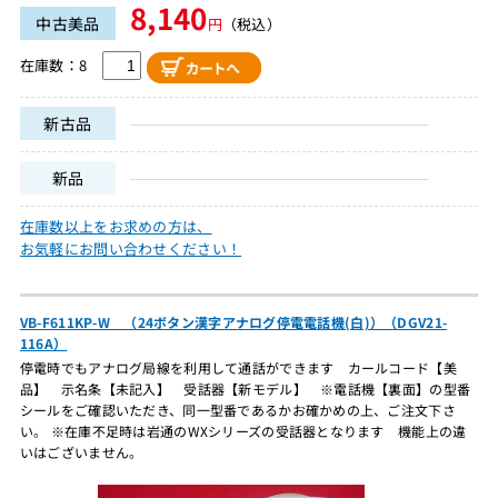
8,140
中古美品
円
（税込）
在庫数：8
新古品
新品
在庫数以上をお求めの方は、
お気軽にお問い合わせください！
VB-F611KP-W （24ボタン漢字アナログ停電電話機(白)）（DGV21-
116A）
停電時でもアナログ局線を利用して通話ができます カールコード【美
品】 示名条【未記入】 受話器【新モデル】 ※電話機【裏面】の型番
シールをご確認いただき、同一型番であるかお確かめの上、ご注文下さ
い。 ※在庫不足時は岩通のWXシリーズの受話器となります 機能上の違
いはございません。