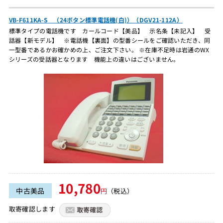
VB-F611KA-S （24ボタン標準電話機(白)）（DGV21-112A）
標準タイプの電話機です カールコード【美品】 示名条【未記入】 受
話器【新モデル】 ※電話機【裏面】の型番シールをご確認いただき、同
一型番であるかお確かめの上、ご注文下さい。 ※在庫不足時は岩通のWX
シリーズの受話器となります 機能上の違いはございません。
10,780
中古美品
円
（税込）
取寄確認します