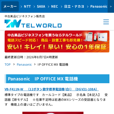
メーカー
NTT
SAXA
NEC
日立・ナカヨ
Panasonic
>
中古美品ビジネスフォン販売店
最終更新日時：2026年8月7日4時更新
TOP
Panasonic
IP OFFICE MX 電話機
Panasonic IP OFFICE MX 電話機
VB-F411N-W （12ボタン数字標準電話機(白)）（DGV21-108A）
標準タイプの電話機です カールコード【美品】 示名条【未記入】 受
話器【新モデル】 ※在庫不足時は岩通のWXシリーズの受話器となりま
す 機能上の違いはございません。