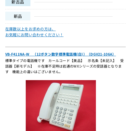
新古品
新品
在庫数以上をお求めの方は、
お気軽にお問い合わせください！
VB-F411NA-W （12ボタン数字標準電話機(白)）（DGV21-106A）
標準タイプの電話機です カールコード【美品】 示名条【未記入】 受
話器【新モデル】 ※在庫不足時は岩通のWXシリーズの受話器となりま
す 機能上の違いはございません。