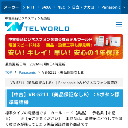
メーカー
NTT
SAXA
NEC
日立・ナカヨ
Panasonic
>
中古美品ビジネスフォン販売店
最終更新日時：2026年8月8日4時更新
TOP
Panasonic
VB-5211（美品保証なしB）
VB-5211（美品保証なしB）｜Panasonic中古ビジネスフォン販売店
【中古】VB-5211（美品保証なしB）：5ボタン標
準電話機
標準タイプの電話機です カールコード【美品】 示名条【未記
入】 ※【★ご注意ください】 本商品は、清掃後にどうしても薄
く黄ばみが残ってしまう美品保証対象外商品です