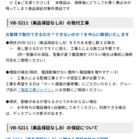
※【★ご注意ください】 本商品は、清掃後にどうしても薄く黄ばみが
残ってしまう美品保証対象外商品です
VB-5211（美品保証なしB）の取付工事
お客様で取付できるのか？できないのか？を中心に解説いたします
◆現状のVB-5211（美品保証なしB）をそのまま差し替える場合
⇒ 差し替えるだけですぐに使え、工事人による施工は不要です。
(同一型番のみ保証、型番が違う電話機をつけたい場合は事前に接続
可否をご質問ください)
◆増設の場合(現状、電話配線がない箇所へ電話機を増やすケース)
⇒ 工事人による配線工事とデータ設定工事が必要です。
工事を希望する方は「カート画面の備考欄」にご入力いただくか、グルー
プ店の
「電話工事ジャパン」
にお気軽にご相談ください。
◆現状、配線があるが使えるかどうかわからない場合
⇒ お手持ちの電話機を1台接続してみてください。利用できる場合
は、ディスプレイの表示が出ます。
VB-5211（美品保証なしB）の保証について