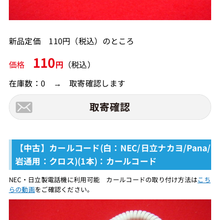
新品定価 110円（税込）のところ
110
価格
円
（税込）
在庫数：0 → 取寄確認します
【中古】カールコード(白：NEC/日立ナカヨ/Pana/
岩通用：クロス)(1本)：カールコード
NEC・日立製電話機に利用可能 カールコードの取り付け方法は
こち
らの動画
をご確認ください。