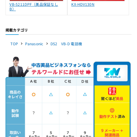
VB-5211DPF（美品保証なし
KX-HDV130N
B）
掲載カテゴリ
TOP
Panasonic
DS2 VB-D 電話機