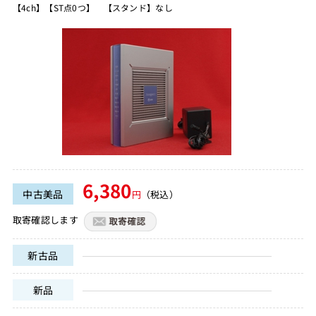
【4ch】【ST点0つ】 【スタンド】なし
6,380
中古美品
円
（税込）
取寄確認します
新古品
新品