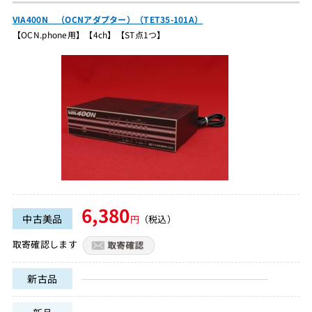
VIA400N （OCNアダプター）（TET35-101A）
【OCN.phone用】【4ch】【ST点1つ】
6,380
中古美品
円
（税込）
取寄確認します
新古品