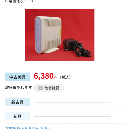
IP電話対応ルーター
6,380
中古美品
円
（税込）
取寄確認します
新古品
新品
在庫数以上をお求めの方は、