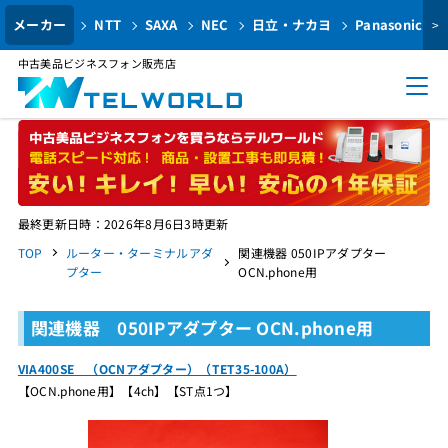
メーカー
NTT
SAXA
NEC
日立・ナカヨ
Panasonic
>
中古美品ビジネスフォン販売店
最終更新日時：2026年8月6日3時更新
TOP
ルーター・ターミナルアダ
関連機器 050IPアダプター
プター
OCN.phone用
関連機器 050IPアダプター OCN.phone用
VIA400SE （OCNアダプター）（TET35-100A）
【OCN.phone用】【4ch】【ST点1つ】