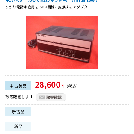
HCA7700 （ひかり電話アダプター）（TGT35-100A）
ひかり電話家庭用をISDN回線に変換するアダプター
28,600
中古美品
円
（税込）
取寄確認します
新古品
新品